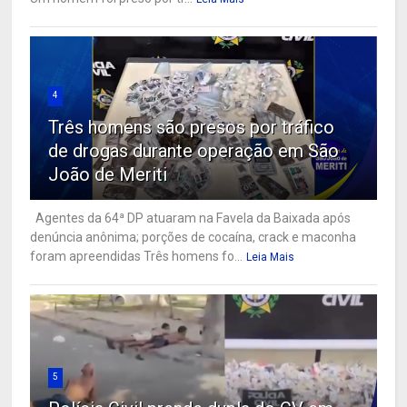
4
Três homens são presos por tráfico
de drogas durante operação em São
João de Meriti
Agentes da 64ª DP atuaram na Favela da Baixada após
denúncia anônima; porções de cocaína, crack e maconha
foram apreendidas Três homens fo...
Leia Mais
5