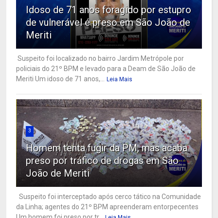
Idoso de 71 anos foragido por estupro
de vulnerável é preso em São João de
Meriti
Suspeito foi localizado no bairro Jardim Metrópole por
policiais do 21º BPM e levado para a Deam de São João de
Meriti Um idoso de 71 anos,...
Leia Mais
3
Homem tenta fugir da PM, mas acaba
preso por tráfico de drogas em São
João de Meriti
Suspeito foi interceptado após cerco tático na Comunidade
da Linha; agentes do 21º BPM apreenderam entorpecentes
Um homem foi preso por tr...
Leia Mais