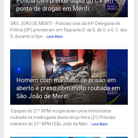
Polícia Civil prende dupla do CV em
ponto de drogas em Meriti
SÃO JOÃO DE MERITI - Policiais civis da 64ª Delegacia de
Polícia (DP) prenderam em flagrante D. da S. de O. e G. C. dos
S. durante a Ope...
Leia Mais
6
Homem com mandado de prisão em
aberto é preso com moto roubada em
São João de Meriti
Equipes do 21º BPM recuperaram uma motocicleta
roubada na madrugada desta terça-feira (21) Policiais
militares do 21º BPM (São João de Meri...
Leia Mais