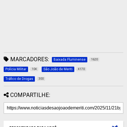
MARCADORES:
Baixada Fluminense
1620
Polícia Militar
São João de Meriti
104
4170
Tráfico de Drogas
300
COMPARTILHE: