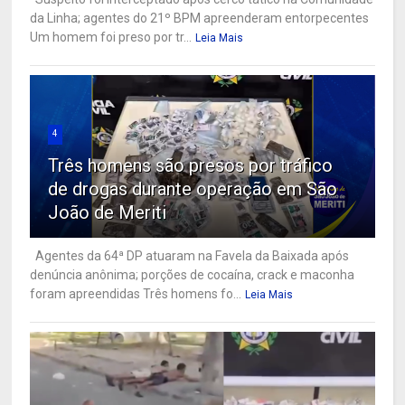
da Linha; agentes do 21º BPM apreenderam entorpecentes
Um homem foi preso por tr...
Leia Mais
4
Três homens são presos por tráfico
de drogas durante operação em São
João de Meriti
Agentes da 64ª DP atuaram na Favela da Baixada após
denúncia anônima; porções de cocaína, crack e maconha
foram apreendidas Três homens fo...
Leia Mais