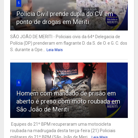
5
Polícia Civil prende dupla do CV em
ponto de drogas em Meriti
SÃO JOÃO DE MERITI - Policiais civis da 64ª Delegacia de
Polícia (DP) prenderam em flagrante D. da S. de O. e G. C. dos
S. durante a Ope...
Leia Mais
6
Homem com mandado de prisão em
aberto é preso com moto roubada em
São João de Meriti
Equipes do 21º BPM recuperaram uma motocicleta
roubada na madrugada desta terça-feira (21) Policiais
militares do 21º BPM (São João de Meri...
Leia Mais