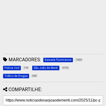
MARCADORES:
Baixada Fluminense
1620
Polícia Civil
São João de Meriti
119
4170
Tráfico de Drogas
300
COMPARTILHE: