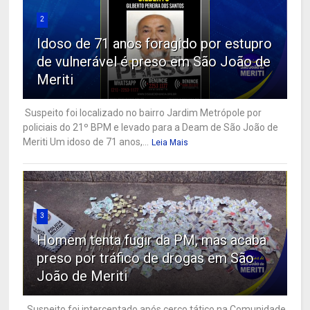
2
Idoso de 71 anos foragido por estupro
de vulnerável é preso em São João de
Meriti
Suspeito foi localizado no bairro Jardim Metrópole por
policiais do 21º BPM e levado para a Deam de São João de
Meriti Um idoso de 71 anos,...
Leia Mais
3
Homem tenta fugir da PM, mas acaba
preso por tráfico de drogas em São
João de Meriti
Suspeito foi interceptado após cerco tático na Comunidade