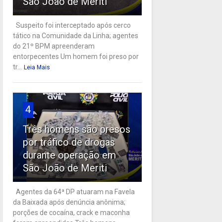
São João de Meriti
Suspeito foi interceptado após cerco
tático na Comunidade da Linha; agentes
do 21º BPM apreenderam
entorpecentes Um homem foi preso por
tr...
Leia Mais
4
Três homens são presos
por tráfico de drogas
durante operação em
São João de Meriti
Agentes da 64ª DP atuaram na Favela
da Baixada após denúncia anônima;
porções de cocaína, crack e maconha