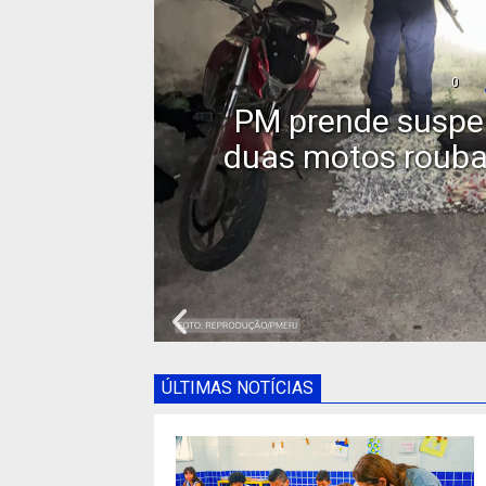
0
Candidato a 
upera
Republicanos é mo
Meriti
ÚLTIMAS NOTÍCIAS