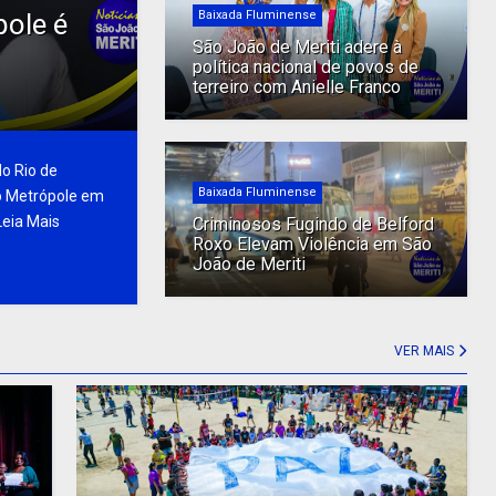
pole é
Baixada Fluminense
São João de Meriti adere à
política nacional de povos de
terreiro com Anielle Franco
o Rio de
Baixada Fluminense
io Metrópole em
Leia Mais
Criminosos Fugindo de Belford
Roxo Elevam Violência em São
João de Meriti
VER MAIS