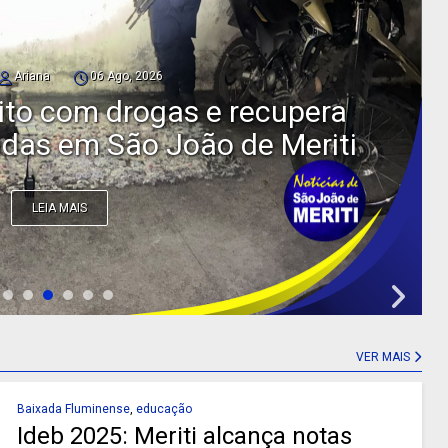
Ariana
05 Ago, 2026
deputado federal pelo
rto a tiros em São João de
Meriti
LEIA MAIS
VER MAIS
Baixada Fluminense
,
educação
Ideb 2025: Meriti alcança notas