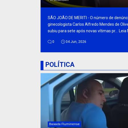
SÃO JOÃO DE MERITI - O número de denúnci
ginecologista Carlos Alfredo Mendes de Olive
subiu para sete após novas vítimas pr...
Leia
0
04 Jun, 2026
POLÍTICA
Baixada Fluminense