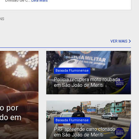
Divisão de C...
Leia Mais
NS
VER MAIS
Baixada Fluminense
Polícia recupera moto roubada
em São João de Meriti
do por
ndo em
Baixada Fluminense
PRF apreende carro clonado
em São João de Meriti