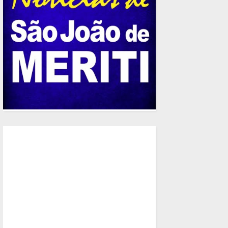
0
Ariana
05 Ago, 2026
PM apreende farta quantidad
rádio transmissor em São Jo
LEIA MAIS