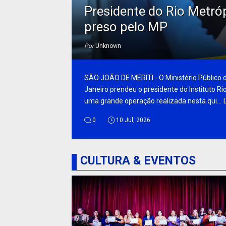
Presidente do Rio Metró
preso pelo MP
Por
Unknown
SÃO JOÃO DE MERITI - O Ministério Público d
Janeiro prendeu o presidente do Instituto R
uma grande operação realizada nesta qui...
0
10 Jul, 2026
CULTURA & EVENTOS