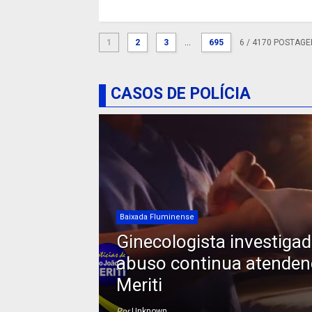
1
2
3
...
695
6
/ 4170 POSTAGE
CASOS DE POLÍCIA
Baixada Fluminense
Ginecologista investiga
abuso continua atende
Meriti
Por
Unknown