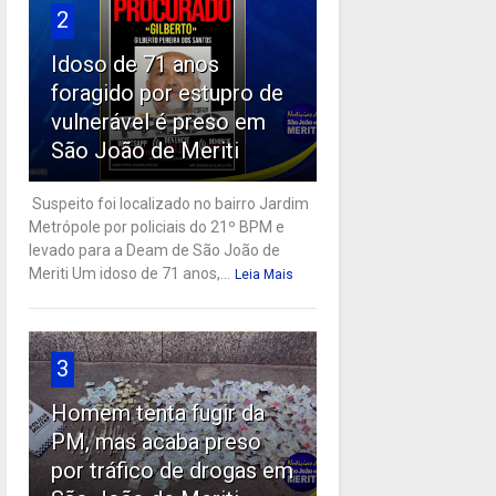
2
Idoso de 71 anos
foragido por estupro de
vulnerável é preso em
São João de Meriti
Suspeito foi localizado no bairro Jardim
Metrópole por policiais do 21º BPM e
levado para a Deam de São João de
Meriti Um idoso de 71 anos,...
Leia Mais
3
Homem tenta fugir da
PM, mas acaba preso
por tráfico de drogas em