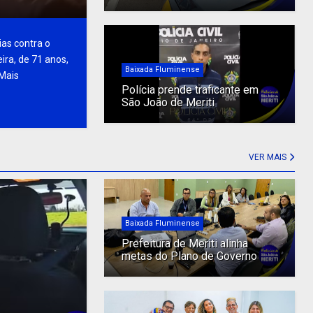
as contra o
ira, de 71 anos,
Baixada Fluminense
 Mais
Polícia prende traficante em
São João de Meriti
VER MAIS
Baixada Fluminense
Prefeitura de Meriti alinha
metas do Plano de Governo