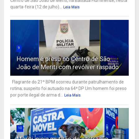
Centro de São João de Meriti, na Baixada Fluminense, nesta
quarta-feira (12 de julho)...
Leia Mais
9
Homem é preso no Centro de São
João de Meriti com revólver raspado
Flagrante do 21º BPM ocorreu durante patrulhamento de
rotina; suspeito foi autuado na 64ª DP Um homem foi preso
por porte ilegal de arma d...
Leia Mais
10