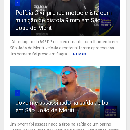
7
Polícia Civil prende motociclista com
munição de pistola 9 mm em São
João de Meriti
Abordagem da 64ª DP ocorreu durante patrulhamento em
São João de Meriti; veículo e material foram apreendidos
Um homem foi preso em flagra...
Leia Mais
8
Jovem é assassinado na saída de bar
em São João de Meriti
Um jovem foi assassinado a tiros na saída de um bar no