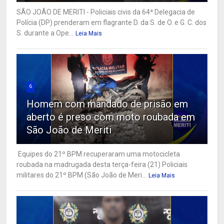
SÃO JOÃO DE MERITI - Policiais civis da 64ª Delegacia de
Polícia (DP) prenderam em flagrante D. da S. de O. e G. C. dos
S. durante a Ope...
Leia Mais
6
Homem com mandado de prisão em
aberto é preso com moto roubada em
São João de Meriti
Equipes do 21º BPM recuperaram uma motocicleta
roubada na madrugada desta terça-feira (21) Policiais
militares do 21º BPM (São João de Meri...
Leia Mais