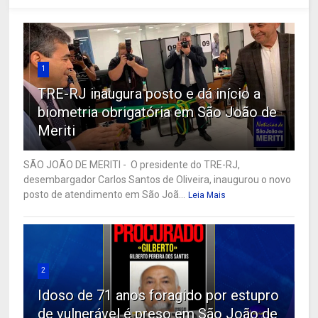
1
TRE-RJ inaugura posto e dá início a
biometria obrigatória em São João de
Meriti
SÃO JOÃO DE MERITI - O presidente do TRE-RJ,
desembargador Carlos Santos de Oliveira, inaugurou o novo
posto de atendimento em São Joã...
Leia Mais
2
Idoso de 71 anos foragido por estupro
de vulnerável é preso em São João de