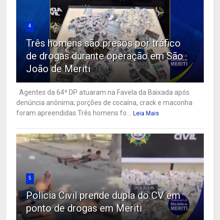
4
Três homens são presos por tráfico
de drogas durante operação em São
João de Meriti
Agentes da 64ª DP atuaram na Favela da Baixada após
denúncia anônima; porções de cocaína, crack e maconha
foram apreendidas Três homens fo...
Leia Mais
5
Polícia Civil prende dupla do CV em
ponto de drogas em Meriti