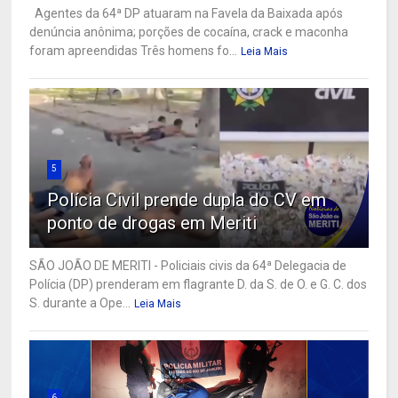
Agentes da 64ª DP atuaram na Favela da Baixada após
denúncia anônima; porções de cocaína, crack e maconha
foram apreendidas Três homens fo...
Leia Mais
5
Polícia Civil prende dupla do CV em
ponto de drogas em Meriti
SÃO JOÃO DE MERITI - Policiais civis da 64ª Delegacia de
Polícia (DP) prenderam em flagrante D. da S. de O. e G. C. dos
S. durante a Ope...
Leia Mais
6