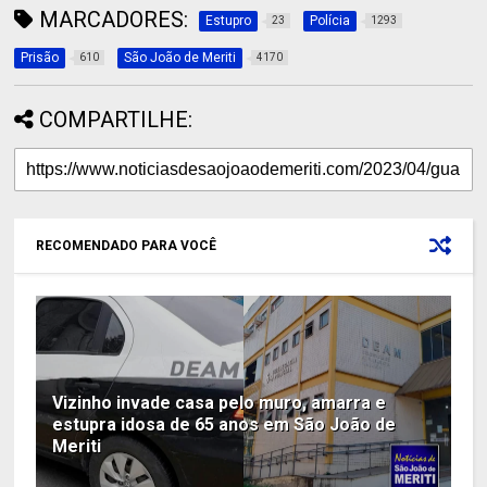
MARCADORES:
Estupro
Polícia
23
1293
Prisão
São João de Meriti
610
4170
COMPARTILHE:
RECOMENDADO PARA VOCÊ
Vizinho invade casa pelo muro, amarra e
estupra idosa de 65 anos em São João de
Meriti