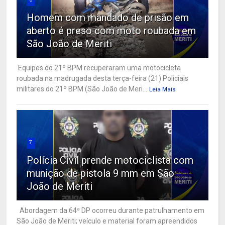
Homem com mandado de prisão em
aberto é preso com moto roubada em
São João de Meriti
Equipes do 21º BPM recuperaram uma motocicleta
roubada na madrugada desta terça-feira (21) Policiais
militares do 21º BPM (São João de Meri...
Leia Mais
7
Polícia Civil prende motociclista com
munição de pistola 9 mm em São
João de Meriti
Abordagem da 64ª DP ocorreu durante patrulhamento em
São João de Meriti; veículo e material foram apreendidos