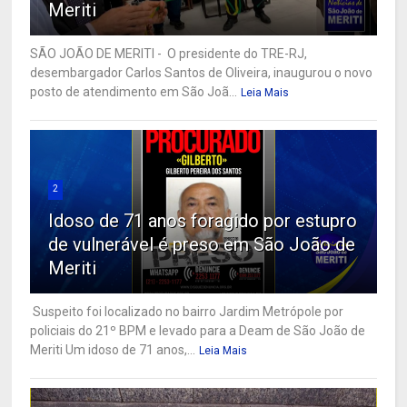
Meriti
SÃO JOÃO DE MERITI - O presidente do TRE-RJ,
desembargador Carlos Santos de Oliveira, inaugurou o novo
posto de atendimento em São Joã...
Leia Mais
2
Idoso de 71 anos foragido por estupro
de vulnerável é preso em São João de
Meriti
Suspeito foi localizado no bairro Jardim Metrópole por
policiais do 21º BPM e levado para a Deam de São João de
Meriti Um idoso de 71 anos,...
Leia Mais