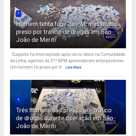
3
Homem tenta fugir da PM, mas acaba
preso por tráfico de drogas em São
João de Meriti
Suspeito foi interceptado após cerco tático na Comunidade
da Linha; agentes do 21º BPM apreenderam entorpecentes
Um homem foi preso por tr...
Leia Mais
4
Três homens são presos por tráfico
de drogas durante operação em São
João de Meriti