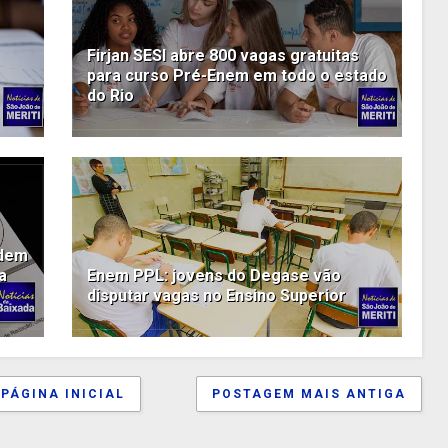
Firjan SESI abre 800 vagas gratuitas
para curso Pré-Enem em todo o estado
do Rio
edem
a
Enem PPL: jovens do Degase vão
disputar vagas no Ensino Superior
PÁGINA INICIAL
POSTAGEM MAIS ANTIGA