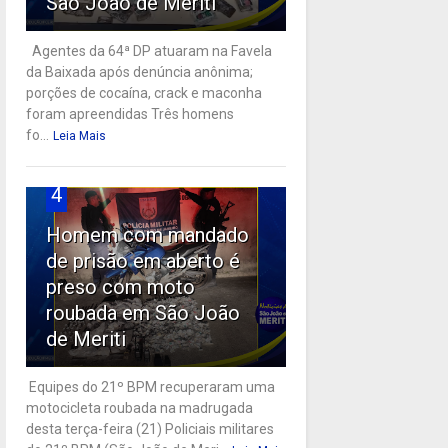
São João de Meriti
Agentes da 64ª DP atuaram na Favela
da Baixada após denúncia anônima;
porções de cocaína, crack e maconha
foram apreendidas Três homens
fo...
Leia Mais
4
Homem com mandado
de prisão em aberto é
preso com moto
roubada em São João
de Meriti
Equipes do 21º BPM recuperaram uma
motocicleta roubada na madrugada
desta terça-feira (21) Policiais militares