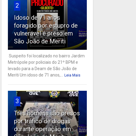
2
Idoso de 71 anos
foragido por estupro de
vulnerável é preso em
São João de Meriti
Suspeito foi localizado no bairro Jardim
Metrópole por policiais do 21º BPM e
levado para a Deam de São João de
Meriti Um idoso de 71 anos,...
Leia Mais
3
Três homens são presos
por tráfico de drogas
durante operação em