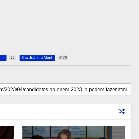
ões
São João de Meriti
30
4170