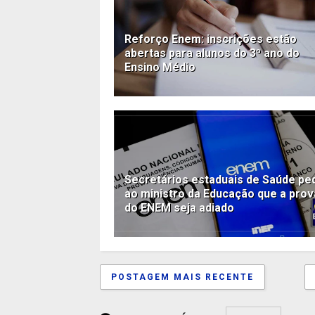
Reforço Enem: inscrições estão
abertas para alunos do 3º ano do
Ensino Médio
Secretários estaduais de Saúde p
ao ministro da Educação que a prov
do ENEM seja adiado
POSTAGEM MAIS RECENTE