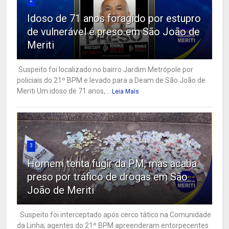
2
Idoso de 71 anos foragido por estupro
de vulnerável é preso em São João de
Meriti
Suspeito foi localizado no bairro Jardim Metrópole por
policiais do 21º BPM e levado para a Deam de São João de
Meriti Um idoso de 71 anos,...
Leia Mais
3
Homem tenta fugir da PM, mas acaba
preso por tráfico de drogas em São
João de Meriti
Suspeito foi interceptado após cerco tático na Comunidade
da Linha; agentes do 21º BPM apreenderam entorpecentes