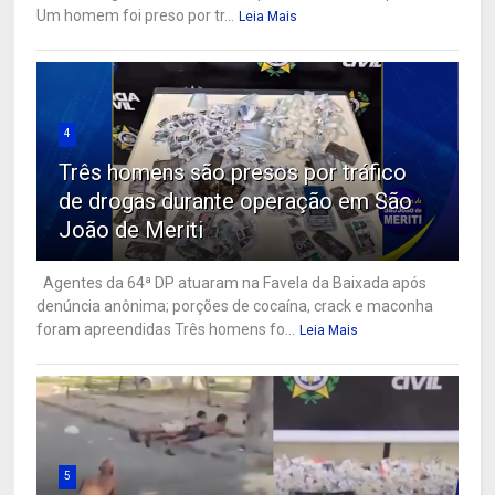
Um homem foi preso por tr...
Leia Mais
4
Três homens são presos por tráfico
de drogas durante operação em São
João de Meriti
Agentes da 64ª DP atuaram na Favela da Baixada após
denúncia anônima; porções de cocaína, crack e maconha
foram apreendidas Três homens fo...
Leia Mais
5