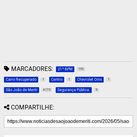
MARCADORES:
21º BPM
195
Carro Recuperado
Centro
Chevrolet Onix
1
1
1
São João de Meriti
Segurança Pública.
4170
9
COMPARTILHE: