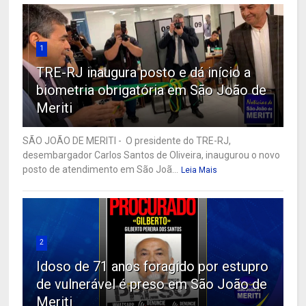
1
TRE-RJ inaugura posto e dá início a
biometria obrigatória em São João de
Meriti
SÃO JOÃO DE MERITI - O presidente do TRE-RJ,
desembargador Carlos Santos de Oliveira, inaugurou o novo
posto de atendimento em São Joã...
Leia Mais
2
Idoso de 71 anos foragido por estupro
de vulnerável é preso em São João de
Meriti