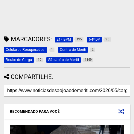
MARCADORES:
21º BPM
64ª DP
195
90
Celulares Recuperados.
Centro de Meriti
1
2
Roubo de Carga
São João de Meriti
10
4169
COMPARTILHE:
RECOMENDADO PARA VOCÊ