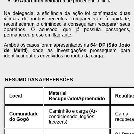
09 Aparelhos celulares
de procedência ilícita.
Na delegacia, a eficiência da ação foi confirmada: duas
vítimas de roubos recentes compareceram à unidade,
reconheceram o criminoso e conseguiram recuperar seus
aparelhos. O acusado, que já possuía passagens,
permaneceu preso em flagrante.
Ambos os casos foram apresentados na
64ª DP (São João
de Meriti)
, onde as investigações prosseguem para
identificar outros envolvidos no roubo da carga.
RESUMO DAS APREENSÕES
Material
Local
Resulta
Recuperado/Apreendido
Caminhão e carga (Ar-
Comunidade
Carga
condicionado, fogões,
do Gogó
recuper
freezers)