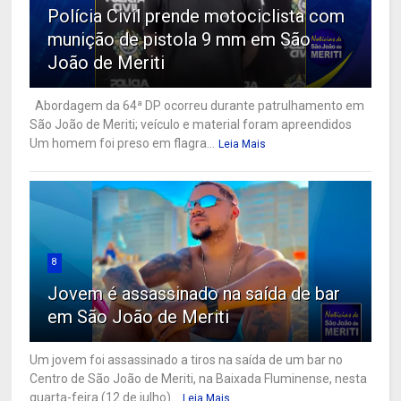
Polícia Civil prende motociclista com
munição de pistola 9 mm em São
João de Meriti
Abordagem da 64ª DP ocorreu durante patrulhamento em
São João de Meriti; veículo e material foram apreendidos
Um homem foi preso em flagra...
Leia Mais
8
Jovem é assassinado na saída de bar
em São João de Meriti
Um jovem foi assassinado a tiros na saída de um bar no
Centro de São João de Meriti, na Baixada Fluminense, nesta
quarta-feira (12 de julho)...
Leia Mais