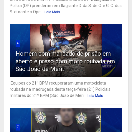
Polícia (DP) prenderam em flagrante D. da S. de O. e G. C. dos
S. durante a Ope...
Leia Mais
6
Homem com mandado de prisão em
aberto é preso com moto roubada em
São João de Meriti
Equipes do 21º BPM recuperaram uma motocicleta
roubada na madrugada desta terça-feira (21) Policiais
militares do 21º BPM (São João de Meri...
Leia Mais
7