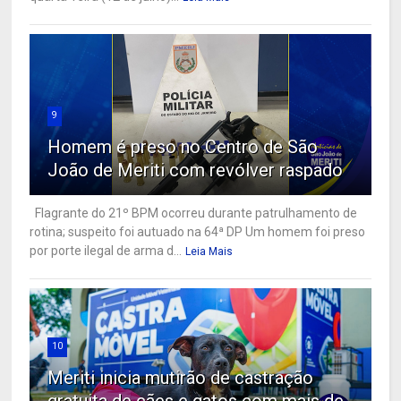
9
Homem é preso no Centro de São
João de Meriti com revólver raspado
Flagrante do 21º BPM ocorreu durante patrulhamento de
rotina; suspeito foi autuado na 64ª DP Um homem foi preso
por porte ilegal de arma d...
Leia Mais
10
Meriti inicia mutirão de castração