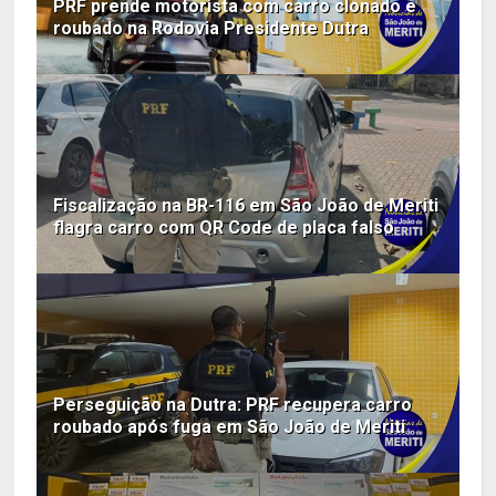
PRF prende motorista com carro clonado e
roubado na Rodovia Presidente Dutra
Fiscalização na BR-116 em São João de Meriti
flagra carro com QR Code de placa falso
Perseguição na Dutra: PRF recupera carro
roubado após fuga em São João de Meriti