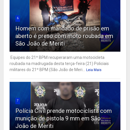
6
Homem com mandado de prisão em
aberto é preso com moto roubada em
São João de Meriti
Equipes do 21º BPM recuperaram uma motocicleta
roubada na madrugada desta terça-feira (21) Policiais
militares do 21º BPM (São João de Meri...
Leia Mais
7
Polícia Civil prende motociclista com
munição de pistola 9 mm em São
João de Meriti