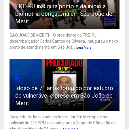
TRE-RJ inaugura posto e dá início a
biometria obrigatória em São João de
Meriti
SÃO JOÃO DE MERITI - O presidente do TRE-RJ,
desembargador Carlos Santos de Oliveira, inaugurou o novo
posto de atendimento em São Joã...
Leia Mais
2
Idoso de 71 anos foragido por estupro
de vulnerável é preso em São João de
Meriti
Suspeito foi localizado no bairro Jardim Metrópole por
policiais do 21º BPM e levado para a Deam de São João de