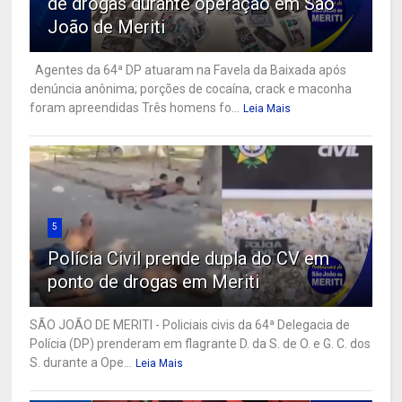
de drogas durante operação em São
João de Meriti
Agentes da 64ª DP atuaram na Favela da Baixada após
denúncia anônima; porções de cocaína, crack e maconha
foram apreendidas Três homens fo...
Leia Mais
5
Polícia Civil prende dupla do CV em
ponto de drogas em Meriti
SÃO JOÃO DE MERITI - Policiais civis da 64ª Delegacia de
Polícia (DP) prenderam em flagrante D. da S. de O. e G. C. dos
S. durante a Ope...
Leia Mais