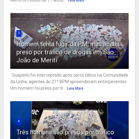
Meriti Um idoso de 71 anos,...
Leia Mais
3
Homem tenta fugir da PM, mas acaba
preso por tráfico de drogas em São
João de Meriti
Suspeito foi interceptado após cerco tático na Comunidade
da Linha; agentes do 21º BPM apreenderam entorpecentes
Um homem foi preso por tr...
Leia Mais
4
Três homens são presos por tráfico