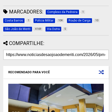
MARCADORES:
Complexo da Pedreira
1
Costa Barros
Polícia Militar
Roubo de Carga
1
104
10
São João de Meriti
Via Dutra
4169
5
COMPARTILHE:
RECOMENDADO PARA VOCÊ