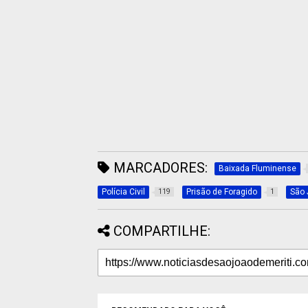
MARCADORES:
Baixada Fluminense
Polícia Civil
Prisão de Foragido
São 
119
1
COMPARTILHE: