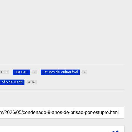
DRFC-BF
Estupro de Vulnerável
1619
3
2
João de Meriti
4169