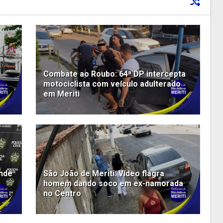
Combate ao Roubo: 64ª DP intercepta
motociclista com veículo adulterado
em Meriti
ende
São João de Meriti: Vídeo flagra
homem dando soco em ex-namorada
no Centro