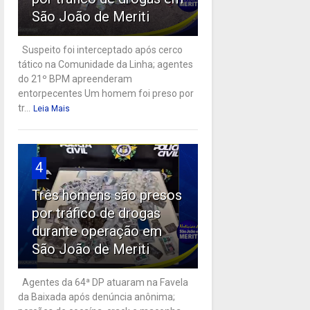
São João de Meriti
Suspeito foi interceptado após cerco
tático na Comunidade da Linha; agentes
do 21º BPM apreenderam
entorpecentes Um homem foi preso por
tr...
Leia Mais
4
Três homens são presos
por tráfico de drogas
durante operação em
São João de Meriti
Agentes da 64ª DP atuaram na Favela
da Baixada após denúncia anônima;