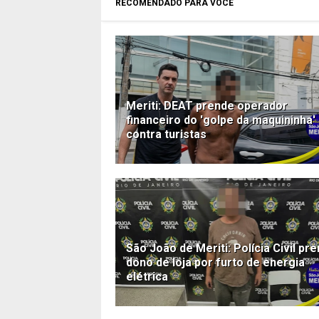
RECOMENDADO PARA VOCÊ
Meriti: DEAT prende operador
financeiro do 'golpe da maquininha'
contra turistas
São João de Meriti: Polícia Civil pr
dono de loja por furto de energia
elétrica