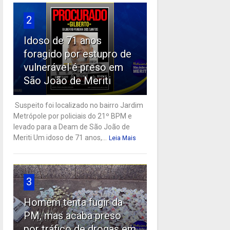
2
Idoso de 71 anos
foragido por estupro de
vulnerável é preso em
São João de Meriti
Suspeito foi localizado no bairro Jardim
Metrópole por policiais do 21º BPM e
levado para a Deam de São João de
Meriti Um idoso de 71 anos,...
Leia Mais
3
Homem tenta fugir da
PM, mas acaba preso
por tráfico de drogas em