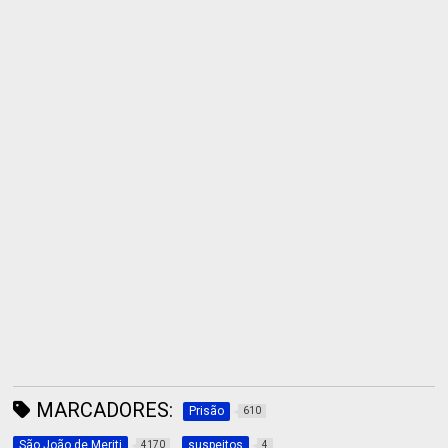
MARCADORES:
Prisão
610
São João de Meriti
suspeitos
4170
4