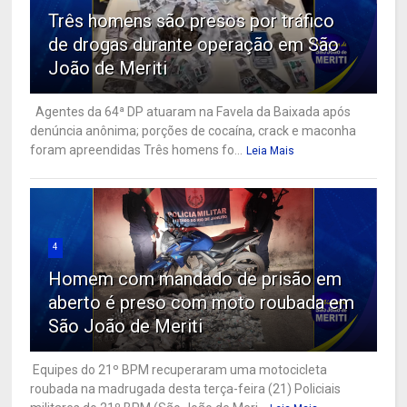
Três homens são presos por tráfico
de drogas durante operação em São
João de Meriti
Agentes da 64ª DP atuaram na Favela da Baixada após
denúncia anônima; porções de cocaína, crack e maconha
foram apreendidas Três homens fo...
Leia Mais
4
Homem com mandado de prisão em
aberto é preso com moto roubada em
São João de Meriti
Equipes do 21º BPM recuperaram uma motocicleta
roubada na madrugada desta terça-feira (21) Policiais