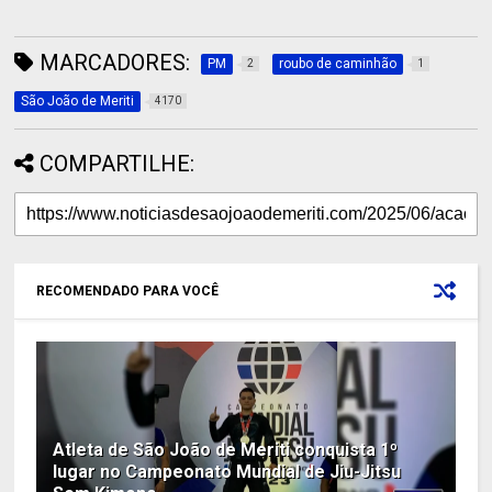
MARCADORES:
PM
roubo de caminhão
2
1
São João de Meriti
4170
COMPARTILHE:
RECOMENDADO PARA VOCÊ
Atleta de São João de Meriti conquista 1º
lugar no Campeonato Mundial de Jiu-Jitsu