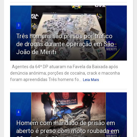
3
Três homens são presos por tráfico
de drogas durante operação em São
João de Meriti
Agentes da 64ª DP atuaram na Favela da Baixada após
denúncia anônima; porções de cocaína, crack e maconha
foram apreendidas Três homens fo...
Leia Mais
4
Homem com mandado de prisão em
aberto é preso com moto roubada em