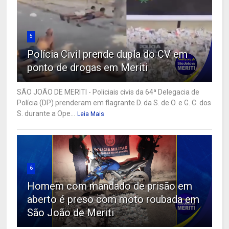
5
Polícia Civil prende dupla do CV em
ponto de drogas em Meriti
SÃO JOÃO DE MERITI - Policiais civis da 64ª Delegacia de
Polícia (DP) prenderam em flagrante D. da S. de O. e G. C. dos
S. durante a Ope...
Leia Mais
6
Homem com mandado de prisão em
aberto é preso com moto roubada em
São João de Meriti