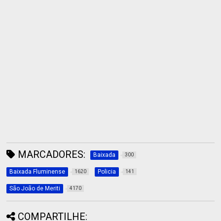
MARCADORES:
Baixada
300
Baixada Fluminense
Policia
1620
141
São João de Meriti
4170
COMPARTILHE: