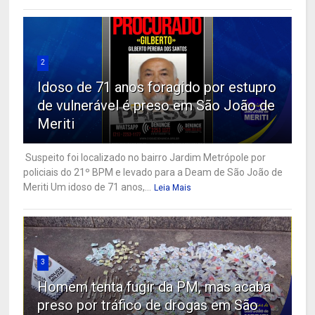
2
Idoso de 71 anos foragido por estupro
de vulnerável é preso em São João de
Meriti
Suspeito foi localizado no bairro Jardim Metrópole por
policiais do 21º BPM e levado para a Deam de São João de
Meriti Um idoso de 71 anos,...
Leia Mais
3
Homem tenta fugir da PM, mas acaba
preso por tráfico de drogas em São