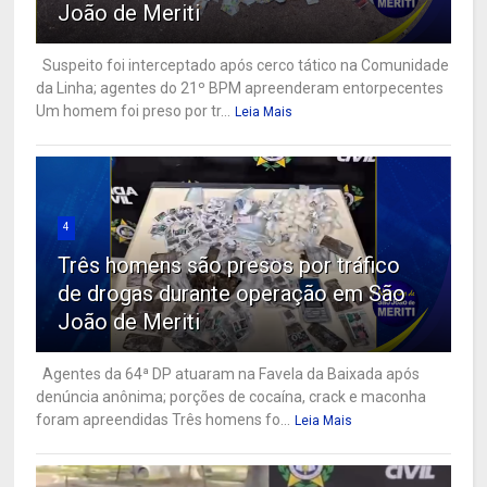
João de Meriti
Suspeito foi interceptado após cerco tático na Comunidade
da Linha; agentes do 21º BPM apreenderam entorpecentes
Um homem foi preso por tr...
Leia Mais
4
Três homens são presos por tráfico
de drogas durante operação em São
João de Meriti
Agentes da 64ª DP atuaram na Favela da Baixada após
denúncia anônima; porções de cocaína, crack e maconha
foram apreendidas Três homens fo...
Leia Mais