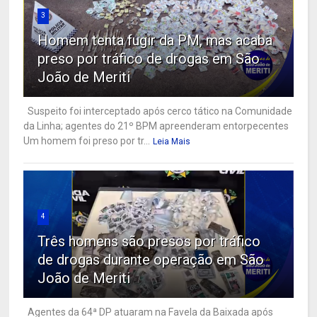
3
Homem tenta fugir da PM, mas acaba
preso por tráfico de drogas em São
João de Meriti
Suspeito foi interceptado após cerco tático na Comunidade
da Linha; agentes do 21º BPM apreenderam entorpecentes
Um homem foi preso por tr...
Leia Mais
4
Três homens são presos por tráfico
de drogas durante operação em São
João de Meriti
Agentes da 64ª DP atuaram na Favela da Baixada após