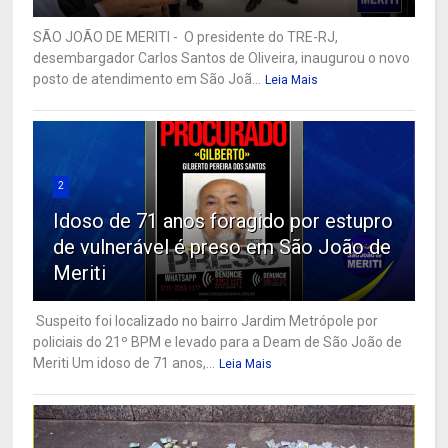
SÃO JOÃO DE MERITI - O presidente do TRE-RJ,
desembargador Carlos Santos de Oliveira, inaugurou o novo
posto de atendimento em São Joã...
Leia Mais
2
Idoso de 71 anos foragido por estupro
de vulnerável é preso em São João de
Meriti
Suspeito foi localizado no bairro Jardim Metrópole por
policiais do 21º BPM e levado para a Deam de São João de
Meriti Um idoso de 71 anos,...
Leia Mais