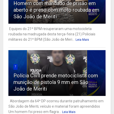
Homem com mandado de prisão em
aberto é preso com moto roubada em
São João de Meriti
Equipes do 21º BPM recuperaram uma motocicleta
roubada na madrugada desta terça-feira (21) Policiais
militares do 21º BPM (São João de Meri...
Leia Mais
7
Polícia Civil prende motociclista com
munição de pistola 9 mm em São
João de Meriti
Abordagem da 64ª DP ocorreu durante patrulhamento em
São João de Meriti; veículo e material foram apreendidos
Um homem foi preso em flagra...
Leia Mais