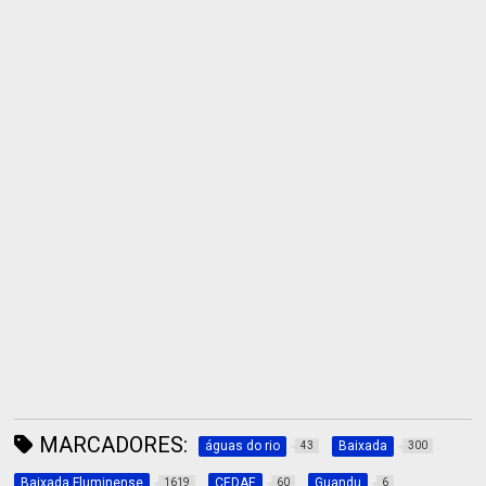
MARCADORES:
águas do rio
Baixada
43
300
Baixada Fluminense
CEDAE
Guandu
1619
60
6