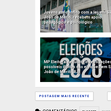
Jovens em conflito com a lei, em S
João de Meriti, recebem apoio
pedagógico e psicológico
MP Eleitoral requisita investigaçõe
possíveis ilícitos nas eleições em 
João de Meriti (RJ)
POSTAGEM MAIS RECENTE