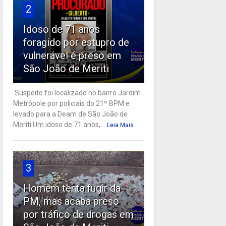
2
Idoso de 71 anos
foragido por estupro de
vulnerável é preso em
São João de Meriti
Suspeito foi localizado no bairro Jardim
Metrópole por policiais do 21º BPM e
levado para a Deam de São João de
Meriti Um idoso de 71 anos,...
Leia Mais
3
Homem tenta fugir da
PM, mas acaba preso
por tráfico de drogas em