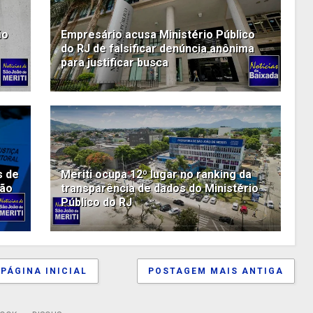
ão
Empresário acusa Ministério Público
do RJ de falsificar denúncia anônima
para justificar busca
s de
Meriti ocupa 12º lugar no ranking da
São
transparência de dados do Ministério
Público do RJ
PÁGINA INICIAL
POSTAGEM MAIS ANTIGA