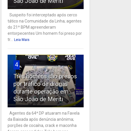
São João de Meriti
Suspeito foi interceptado após cerco
tático na Comunidade da Linha; agentes
do 21º BPM apreenderam
entorpecentes Um homem foi preso por
tr...
Leia Mais
4
Três homens são presos
por tráfico de drogas
durante operação em
São João de Meriti
Agentes da 64ª DP atuaram na Favela
da Baixada após denúncia anônima;
porções de cocaína, crack e maconha