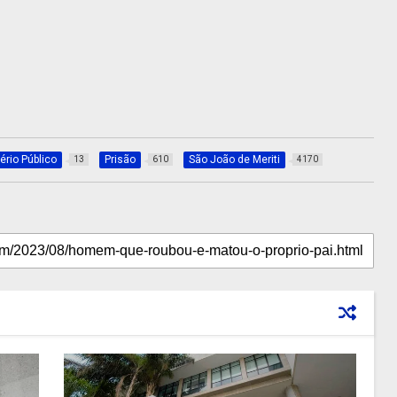
ério Público
Prisão
São João de Meriti
13
610
4170