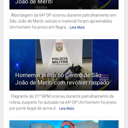
João de Meriti
Abordagem da 64ª DP ocorreu durante patrulhamento em
São João de Meriti; veículo e material foram apreendidos
Um homem foi preso em flagra...
Leia Mais
8
Homem é preso no Centro de São
João de Meriti com revólver raspado
Flagrante do 21º BPM ocorreu durante patrulhamento de
rotina; suspeito foi autuado na 64ª DP Um homem foi preso
por porte ilegal de arma d...
Leia Mais