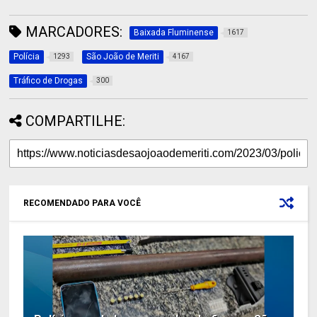
MARCADORES:
Baixada Fluminense
1617
Polícia
São João de Meriti
1293
4167
Tráfico de Drogas
300
COMPARTILHE:
RECOMENDADO PARA VOCÊ