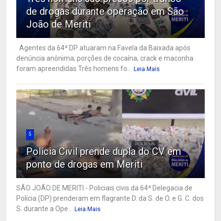
de drogas durante operação em São
João de Meriti
Agentes da 64ª DP atuaram na Favela da Baixada após
denúncia anônima; porções de cocaína, crack e maconha
foram apreendidas Três homens fo...
Leia Mais
5
Polícia Civil prende dupla do CV em
ponto de drogas em Meriti
SÃO JOÃO DE MERITI - Policiais civis da 64ª Delegacia de
Polícia (DP) prenderam em flagrante D. da S. de O. e G. C. dos
S. durante a Ope...
Leia Mais