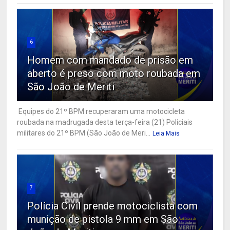
6
Homem com mandado de prisão em
aberto é preso com moto roubada em
São João de Meriti
Equipes do 21º BPM recuperaram uma motocicleta
roubada na madrugada desta terça-feira (21) Policiais
militares do 21º BPM (São João de Meri...
Leia Mais
7
Polícia Civil prende motociclista com
munição de pistola 9 mm em São