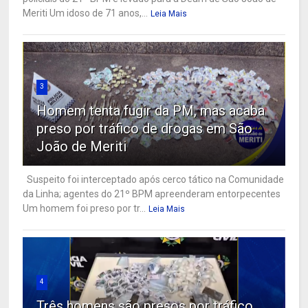
Meriti Um idoso de 71 anos,...
Leia Mais
3
Homem tenta fugir da PM, mas acaba
preso por tráfico de drogas em São
João de Meriti
Suspeito foi interceptado após cerco tático na Comunidade
da Linha; agentes do 21º BPM apreenderam entorpecentes
Um homem foi preso por tr...
Leia Mais
4
Três homens são presos por tráfico