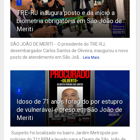
1
TRE-RJ inaugura posto e dá início a
biometria obrigatória em São João de
Meriti
SÃO JOÃO DE MERITI - O presidente do TRE-RJ,
desembargador Carlos Santos de Oliveira, inaugurou o novo
posto de atendimento em São Joã...
Leia Mais
2
Idoso de 71 anos foragido por estupro
de vulnerável é preso em São João de
Meriti
Suspeito foi localizado no bairro Jardim Metrópole por
policiais do 21º BPM e levado para a Deam de São João de