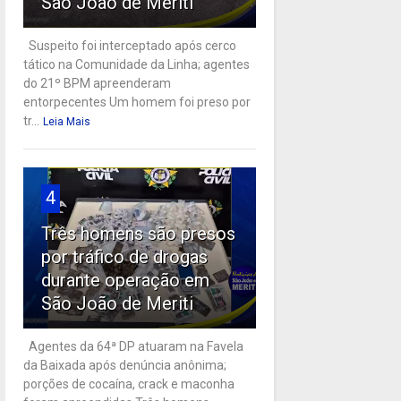
São João de Meriti
Suspeito foi interceptado após cerco
tático na Comunidade da Linha; agentes
do 21º BPM apreenderam
entorpecentes Um homem foi preso por
tr...
Leia Mais
4
Três homens são presos
por tráfico de drogas
durante operação em
São João de Meriti
Agentes da 64ª DP atuaram na Favela
da Baixada após denúncia anônima;
porções de cocaína, crack e maconha