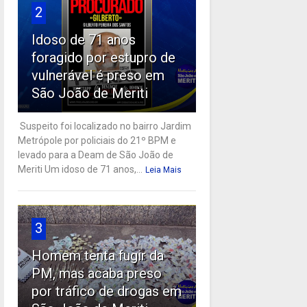
2
Idoso de 71 anos
foragido por estupro de
vulnerável é preso em
São João de Meriti
Suspeito foi localizado no bairro Jardim
Metrópole por policiais do 21º BPM e
levado para a Deam de São João de
Meriti Um idoso de 71 anos,...
Leia Mais
3
Homem tenta fugir da
PM, mas acaba preso
por tráfico de drogas em