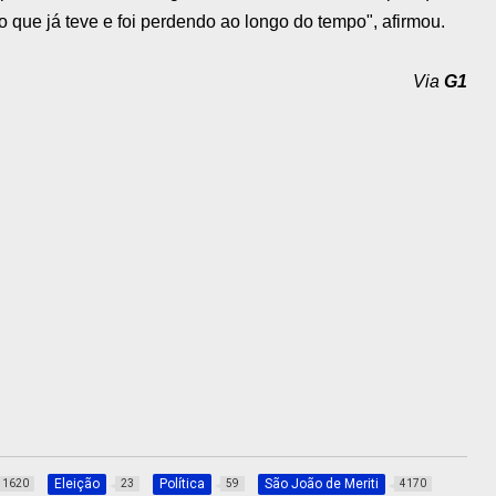
 que já teve e foi perdendo ao longo do tempo", afirmou.
Via
G1
Eleição
Política
São João de Meriti
1620
23
59
4170