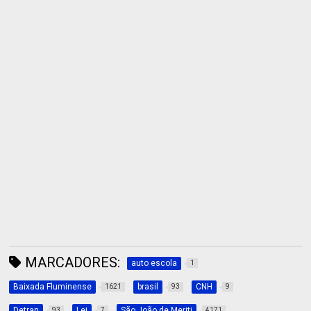
MARCADORES:
auto escola
1
Baixada Fluminense
brasil
CNH
1621
93
9
Detran
Lei
São João de Meriti
93
7
4171