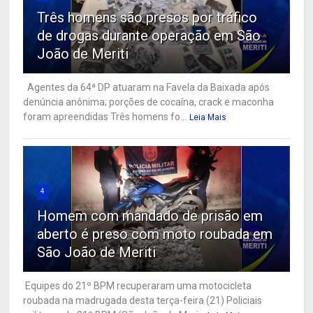
Três homens são presos por tráfico
de drogas durante operação em São
João de Meriti
Agentes da 64ª DP atuaram na Favela da Baixada após
denúncia anônima; porções de cocaína, crack e maconha
foram apreendidas Três homens fo...
Leia Mais
4
Homem com mandado de prisão em
aberto é preso com moto roubada em
São João de Meriti
Equipes do 21º BPM recuperaram uma motocicleta
roubada na madrugada desta terça-feira (21) Policiais