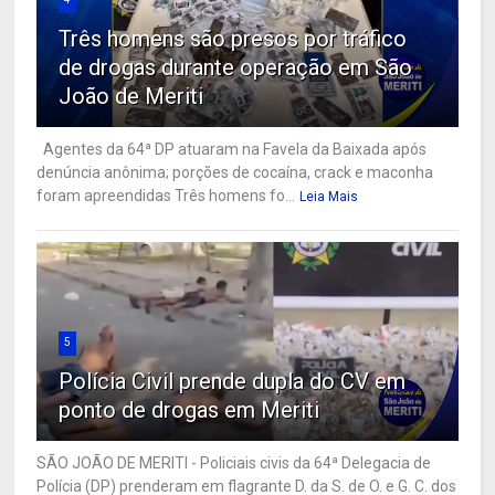
Três homens são presos por tráfico
de drogas durante operação em São
João de Meriti
Agentes da 64ª DP atuaram na Favela da Baixada após
denúncia anônima; porções de cocaína, crack e maconha
foram apreendidas Três homens fo...
Leia Mais
5
Polícia Civil prende dupla do CV em
ponto de drogas em Meriti
SÃO JOÃO DE MERITI - Policiais civis da 64ª Delegacia de
Polícia (DP) prenderam em flagrante D. da S. de O. e G. C. dos