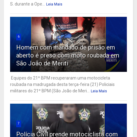
S. durante a Ope...
Leia Mais
6
Homem com mandado de prisão em
aberto é preso com moto roubada em
São João de Meriti
Equipes do 21º BPM recuperaram uma motocicleta
roubada na madrugada desta terça-feira (21) Policiais
militares do 21º BPM (São João de Meri...
Leia Mais
7
Polícia Civil prende motociclista com