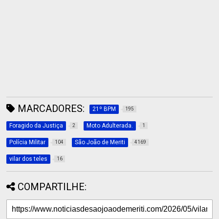
MARCADORES:
21º BPM
195
Foragido da Justiça
Moto Adulterada.
2
1
Polícia Militar
São João de Meriti
104
4169
vilar dos teles
16
COMPARTILHE: