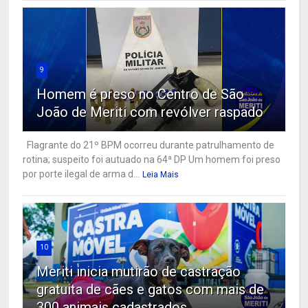
9
Homem é preso no Centro de São
João de Meriti com revólver raspado
Flagrante do 21º BPM ocorreu durante patrulhamento de
rotina; suspeito foi autuado na 64ª DP Um homem foi preso
por porte ilegal de arma d...
Leia Mais
10
Meriti inicia mutirão de castração
gratuita de cães e gatos com mais de
300 animais cadastrados