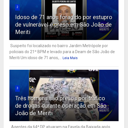
2
Idoso de 71 anos foragido por estupro
de vulnerável é preso em São João de
Meriti
Suspeito foi localizado no bairro Jardim Metrópole por
policiais do 21º BPM e levado para a Deam de São João de
Meriti Um idoso de 71 anos,...
Leia Mais
3
Três homens são presos por tráfico
de drogas durante operação em São
João de Meriti
Agentes da 64ª DP atuaram na Favela da Baixada após