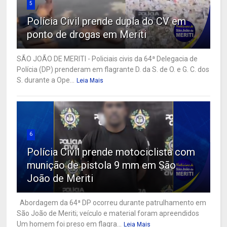
5
Polícia Civil prende dupla do CV em
ponto de drogas em Meriti
SÃO JOÃO DE MERITI - Policiais civis da 64ª Delegacia de
Polícia (DP) prenderam em flagrante D. da S. de O. e G. C. dos
S. durante a Ope...
Leia Mais
6
Polícia Civil prende motociclista com
munição de pistola 9 mm em São
João de Meriti
Abordagem da 64ª DP ocorreu durante patrulhamento em
São João de Meriti; veículo e material foram apreendidos
Um homem foi preso em flagra...
Leia Mais