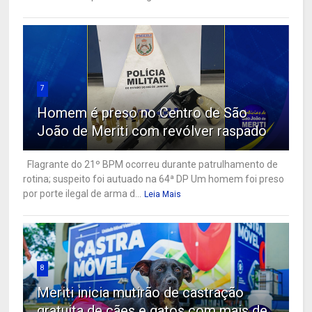
7
Homem é preso no Centro de São
João de Meriti com revólver raspado
Flagrante do 21º BPM ocorreu durante patrulhamento de
rotina; suspeito foi autuado na 64ª DP Um homem foi preso
por porte ilegal de arma d...
Leia Mais
8
Meriti inicia mutirão de castração
gratuita de cães e gatos com mais de