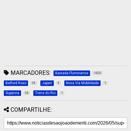
MARCADORES:
Baixada Fluminense
1620
Belford Roxo
Japeri
Nova Via Mobilidade
24
4
1
Supervia
Trens do Rio
26
1
COMPARTILHE: