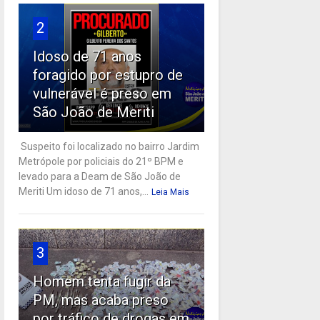
2
Idoso de 71 anos
foragido por estupro de
vulnerável é preso em
São João de Meriti
Suspeito foi localizado no bairro Jardim
Metrópole por policiais do 21º BPM e
levado para a Deam de São João de
Meriti Um idoso de 71 anos,...
Leia Mais
3
Homem tenta fugir da
PM, mas acaba preso
por tráfico de drogas em