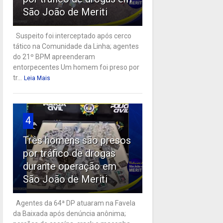
São João de Meriti
Suspeito foi interceptado após cerco
tático na Comunidade da Linha; agentes
do 21º BPM apreenderam
entorpecentes Um homem foi preso por
tr...
Leia Mais
4
Três homens são presos
por tráfico de drogas
durante operação em
São João de Meriti
Agentes da 64ª DP atuaram na Favela
da Baixada após denúncia anônima;