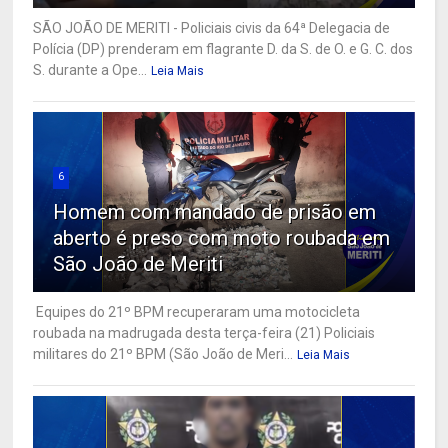
SÃO JOÃO DE MERITI - Policiais civis da 64ª Delegacia de
Polícia (DP) prenderam em flagrante D. da S. de O. e G. C. dos
S. durante a Ope...
Leia Mais
6
Homem com mandado de prisão em
aberto é preso com moto roubada em
São João de Meriti
Equipes do 21º BPM recuperaram uma motocicleta
roubada na madrugada desta terça-feira (21) Policiais
militares do 21º BPM (São João de Meri...
Leia Mais