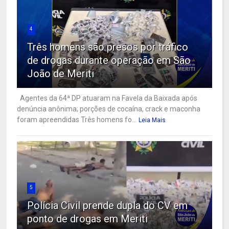
4
Três homens são presos por tráfico
de drogas durante operação em São
João de Meriti
Agentes da 64ª DP atuaram na Favela da Baixada após
denúncia anônima; porções de cocaína, crack e maconha
foram apreendidas Três homens fo...
Leia Mais
5
Polícia Civil prende dupla do CV em
ponto de drogas em Meriti