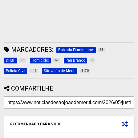
MARCADORES:
Baixada Fluminense.
33
DHBF
Homicídio
Pau Branco
71
61
1
Polícia Civil
São João de Meriti
119
4170
COMPARTILHE:
RECOMENDADO PARA VOCÊ