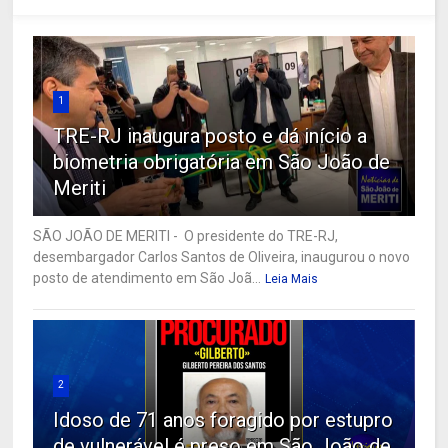
1
TRE-RJ inaugura posto e dá início a
biometria obrigatória em São João de
Meriti
SÃO JOÃO DE MERITI - O presidente do TRE-RJ,
desembargador Carlos Santos de Oliveira, inaugurou o novo
posto de atendimento em São Joã...
Leia Mais
2
Idoso de 71 anos foragido por estupro
de vulnerável é preso em São João de