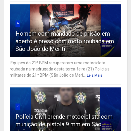
6
Homem com mandado de prisão em
aberto é preso com moto roubada em
São João de Meriti
Equipes do 21º BPM recuperaram uma motocicleta
roubada na madrugada desta terça-feira (21) Policiais
militares do 21º BPM (São João de Meri...
Leia Mais
7
Polícia Civil prende motociclista com
munição de pistola 9 mm em São