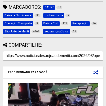
MARCADORES:
64ª DP
90
Baixada Fluminense.
moto roubada
33
5
Operação Torniquete
Polícia Civil
Receptação
3
119
26
São João de Meriti
segurança pública
4169
55
COMPARTILHE:
RECOMENDADO PARA VOCÊ