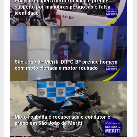
Polícia recupera moto roubada e prende
suspeito por manobras perigosas e falsa
identidade
São João de Meriti: DRFC-BF prende homem
com moto clonada e motor roubado
Moto roubada é recuperada e condutor é
preso em São João de Meriti