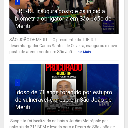
1
TRE-RJ inaugura posto e dá início a
biometria obrigatória em São João de
Meriti
SÃO JOÃO DE MERITI - O presidente do TRE-RJ,
desembargador Carlos Santos de Oliveira, inaugurou o novo
posto de atendimento em São Joã...
Leia Mais
2
Idoso de 71 anos foragido por estupro
de vulnerável é preso em São João de
Meriti
Suspeito foi localizado no bairro Jardim Metrópole por
policiais do 21º BPM e levado para a Deam de São João de