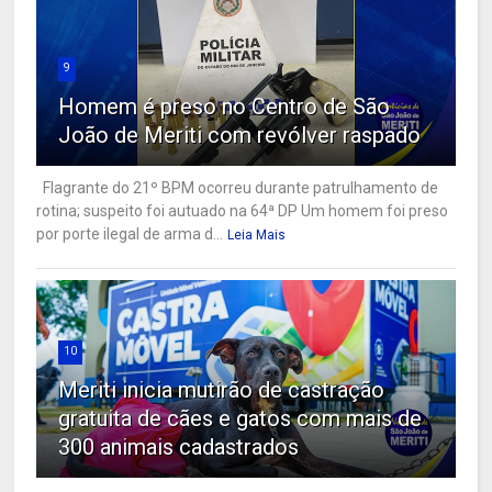
9
Homem é preso no Centro de São
João de Meriti com revólver raspado
Flagrante do 21º BPM ocorreu durante patrulhamento de
rotina; suspeito foi autuado na 64ª DP Um homem foi preso
por porte ilegal de arma d...
Leia Mais
10
Meriti inicia mutirão de castração
gratuita de cães e gatos com mais de
300 animais cadastrados