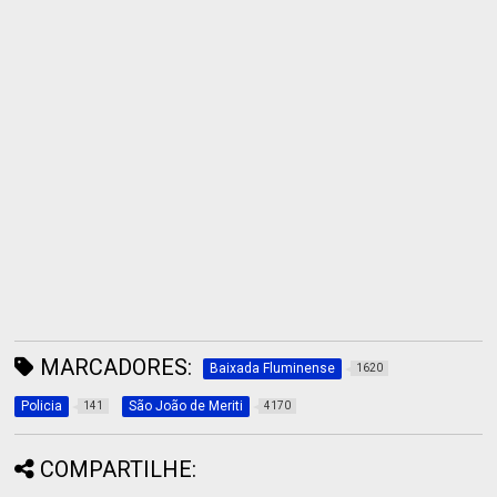
MARCADORES:
Baixada Fluminense
1620
Policia
São João de Meriti
141
4170
COMPARTILHE: