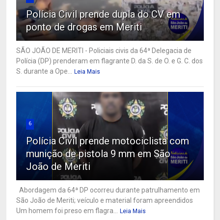
Polícia Civil prende dupla do CV em
ponto de drogas em Meriti
SÃO JOÃO DE MERITI - Policiais civis da 64ª Delegacia de
Polícia (DP) prenderam em flagrante D. da S. de O. e G. C. dos
S. durante a Ope...
Leia Mais
6
Polícia Civil prende motociclista com
munição de pistola 9 mm em São
João de Meriti
Abordagem da 64ª DP ocorreu durante patrulhamento em
São João de Meriti; veículo e material foram apreendidos
Um homem foi preso em flagra...
Leia Mais