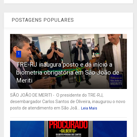
POSTAGENS POPULARES
1
TRE-RJ inaugura posto e dá início a
biometria obrigatória em São João de
Meriti
SÃO JOÃO DE MERITI - O presidente do TRE-RJ,
desembargador Carlos Santos de Oliveira, inaugurou o novo
posto de atendimento em São Joã...
Leia Mais