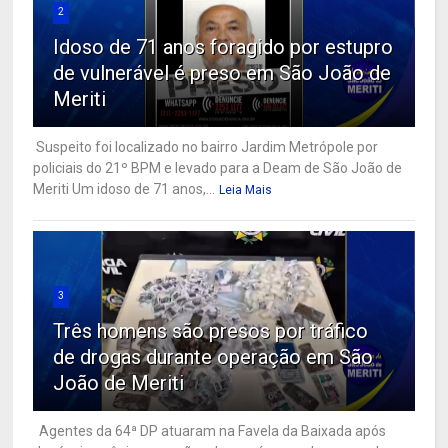
2
Idoso de 71 anos foragido por estupro
de vulnerável é preso em São João de
Meriti
Suspeito foi localizado no bairro Jardim Metrópole por
policiais do 21º BPM e levado para a Deam de São João de
Meriti Um idoso de 71 anos,...
Leia Mais
3
Três homens são presos por tráfico
de drogas durante operação em São
João de Meriti
Agentes da 64ª DP atuaram na Favela da Baixada após