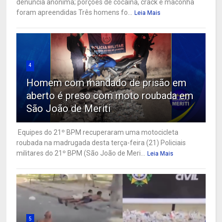
denúncia anônima; porções de cocaína, crack e maconha
foram apreendidas Três homens fo...
Leia Mais
4
Homem com mandado de prisão em
aberto é preso com moto roubada em
São João de Meriti
Equipes do 21º BPM recuperaram uma motocicleta
roubada na madrugada desta terça-feira (21) Policiais
militares do 21º BPM (São João de Meri...
Leia Mais
5