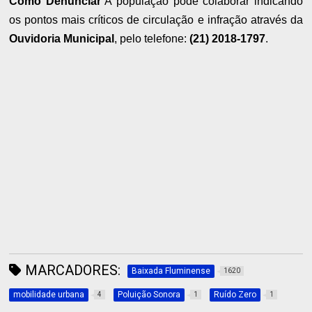
Como Denunciar
A população pode colaborar indicando
os pontos mais críticos de circulação e infração através da
Ouvidoria Municipal
, pelo telefone:
(21) 2018-1797
.
MARCADORES:
Baixada Fluminense
1620
mobilidade urbana
Poluição Sonora
Ruído Zero
4
1
1