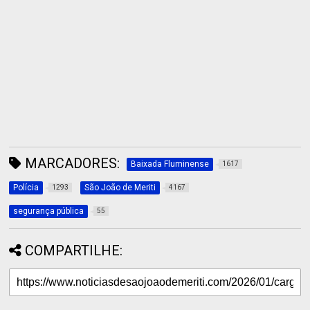
MARCADORES:
Baixada Fluminense
1617
Polícia
São João de Meriti
1293
4167
segurança pública
55
COMPARTILHE: