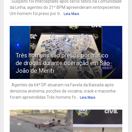
Suspeito foi interceptado após cerco tático na Comunidade
da Linha; agentes do 21º BPM apreenderam entorpecentes
Um homem foi preso por tr...
Leia Mais
4
Três homens são presos por tráfico
de drogas durante operação em São
João de Meriti
Agentes da 64ª DP atuaram na Favela da Baixada após
denúncia anônima; porções de cocaína, crack e maconha
foram apreendidas Três homens fo...
Leia Mais