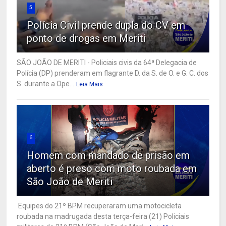
5
Polícia Civil prende dupla do CV em
ponto de drogas em Meriti
SÃO JOÃO DE MERITI - Policiais civis da 64ª Delegacia de
Polícia (DP) prenderam em flagrante D. da S. de O. e G. C. dos
S. durante a Ope...
Leia Mais
6
Homem com mandado de prisão em
aberto é preso com moto roubada em
São João de Meriti
Equipes do 21º BPM recuperaram uma motocicleta
roubada na madrugada desta terça-feira (21) Policiais