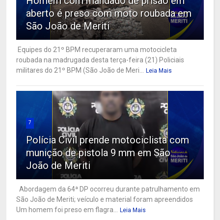
Homem com mandado de prisão em
aberto é preso com moto roubada em
São João de Meriti
Equipes do 21º BPM recuperaram uma motocicleta
roubada na madrugada desta terça-feira (21) Policiais
militares do 21º BPM (São João de Meri...
Leia Mais
7
Polícia Civil prende motociclista com
munição de pistola 9 mm em São
João de Meriti
Abordagem da 64ª DP ocorreu durante patrulhamento em
São João de Meriti; veículo e material foram apreendidos
Um homem foi preso em flagra...
Leia Mais