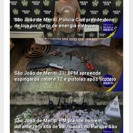
São João de Meriti: Polícia Civil prende dono
de loja por furto de energia elétrica
São João de Meriti: 21º BPM apreende
espingarda calibre 12 e pistolas após tiroteio
São João de Meriti: PM prende homem
durante retirada de barricadas no Parque São
Nicolau