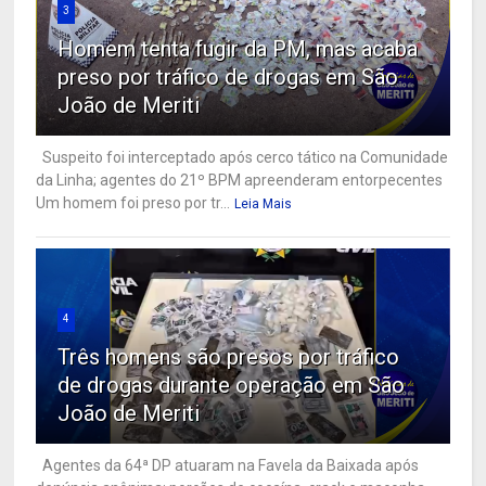
3
Homem tenta fugir da PM, mas acaba
preso por tráfico de drogas em São
João de Meriti
Suspeito foi interceptado após cerco tático na Comunidade
da Linha; agentes do 21º BPM apreenderam entorpecentes
Um homem foi preso por tr...
Leia Mais
4
Três homens são presos por tráfico
de drogas durante operação em São
João de Meriti
Agentes da 64ª DP atuaram na Favela da Baixada após