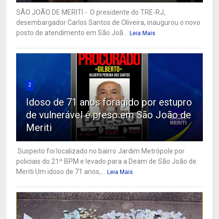
SÃO JOÃO DE MERITI - O presidente do TRE-RJ,
desembargador Carlos Santos de Oliveira, inaugurou o novo
posto de atendimento em São Joã...
Leia Mais
2
Idoso de 71 anos foragido por estupro
de vulnerável é preso em São João de
Meriti
Suspeito foi localizado no bairro Jardim Metrópole por
policiais do 21º BPM e levado para a Deam de São João de
Meriti Um idoso de 71 anos,...
Leia Mais