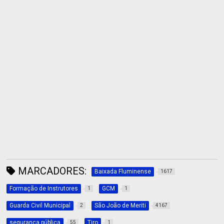
MARCADORES:
Baixada Fluminense
1617
Formação de Instrutores
GCM
1
1
Guarda Civil Municipal
São João de Meriti
2
4167
segurança pública
Tiro
55
1