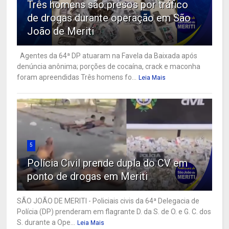
Três homens são presos por tráfico
de drogas durante operação em São
João de Meriti
Agentes da 64ª DP atuaram na Favela da Baixada após
denúncia anônima; porções de cocaína, crack e maconha
foram apreendidas Três homens fo...
Leia Mais
5
Polícia Civil prende dupla do CV em
ponto de drogas em Meriti
SÃO JOÃO DE MERITI - Policiais civis da 64ª Delegacia de
Polícia (DP) prenderam em flagrante D. da S. de O. e G. C. dos
S. durante a Ope...
Leia Mais