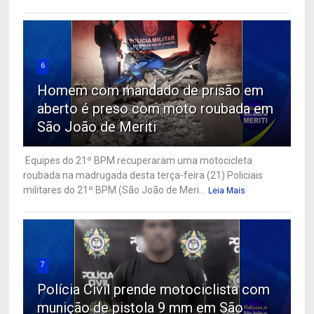
6
Homem com mandado de prisão em
aberto é preso com moto roubada em
São João de Meriti
Equipes do 21º BPM recuperaram uma motocicleta
roubada na madrugada desta terça-feira (21) Policiais
militares do 21º BPM (São João de Meri...
Leia Mais
7
Polícia Civil prende motociclista com
munição de pistola 9 mm em São