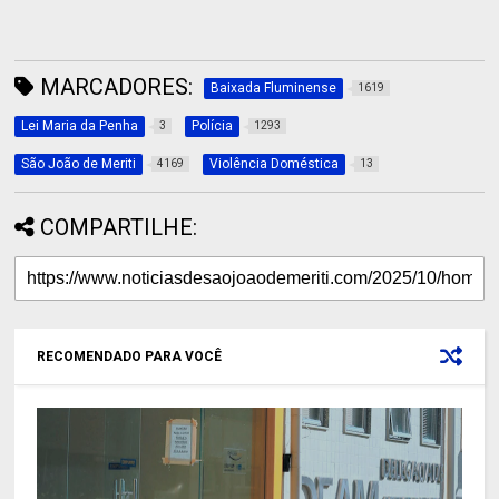
MARCADORES:
Baixada Fluminense
1619
Lei Maria da Penha
Polícia
3
1293
São João de Meriti
Violência Doméstica
4169
13
COMPARTILHE:
RECOMENDADO PARA VOCÊ