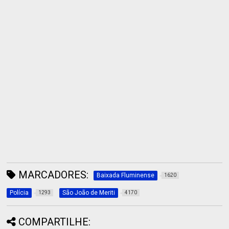
MARCADORES:
Baixada Fluminense
1620
Polícia
São João de Meriti
1293
4170
COMPARTILHE: