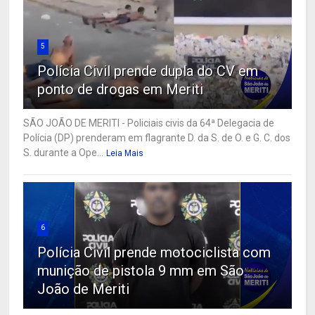
5
Polícia Civil prende dupla do CV em
ponto de drogas em Meriti
SÃO JOÃO DE MERITI - Policiais civis da 64ª Delegacia de
Polícia (DP) prenderam em flagrante D. da S. de O. e G. C. dos
S. durante a Ope...
Leia Mais
6
Polícia Civil prende motociclista com
munição de pistola 9 mm em São
João de Meriti