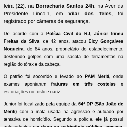
feira (22), na
Borracharia Santos 24h
, na Avenida
Presidente Lincoln, em
Vilar dos Teles
, foi
registrado por câmeras de segurança.
De acordo com a
Polícia Civil do RJ
,
Júnior Irineu
Freitas da Silva
, de 42 anos, atacou
Elcy Gonçalves
Nogueira
, de 84 anos, proprietário do estabelecimento,
desferindo golpes com uma sacola de ferramentas na
região do tórax e da cabeça.
O patrão foi socorrido e levado ao
PAM Meriti
, onde
exames apontaram
fraturas em três costelas
e
escoriações no rosto e nariz.
Júnior foi localizado pela equipe da
64ª DP (São João de
Meriti)
com a mala usada na agressão e autuado por
tentativa de homicídio. Segundo a polícia, ele já possui
antecedentes por
dano ao patrimônio público, ameaça,