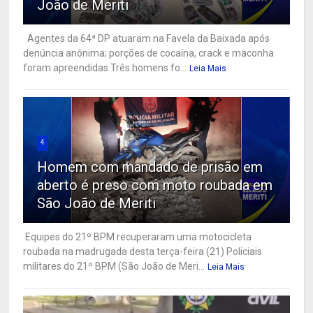
João de Meriti
Agentes da 64ª DP atuaram na Favela da Baixada após
denúncia anônima; porções de cocaína, crack e maconha
foram apreendidas Três homens fo...
Leia Mais
4
Homem com mandado de prisão em
aberto é preso com moto roubada em
São João de Meriti
Equipes do 21º BPM recuperaram uma motocicleta
roubada na madrugada desta terça-feira (21) Policiais
militares do 21º BPM (São João de Meri...
Leia Mais