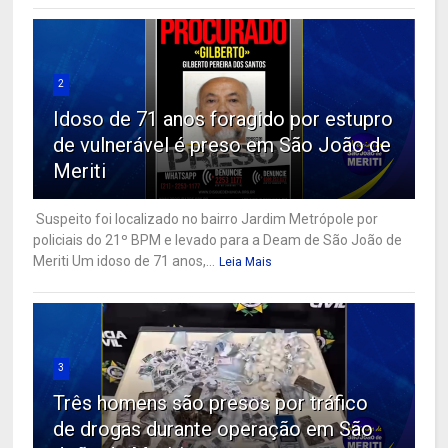
2
Idoso de 71 anos foragido por estupro
de vulnerável é preso em São João de
Meriti
Suspeito foi localizado no bairro Jardim Metrópole por
policiais do 21º BPM e levado para a Deam de São João de
Meriti Um idoso de 71 anos,...
Leia Mais
3
Três homens são presos por tráfico
de drogas durante operação em São