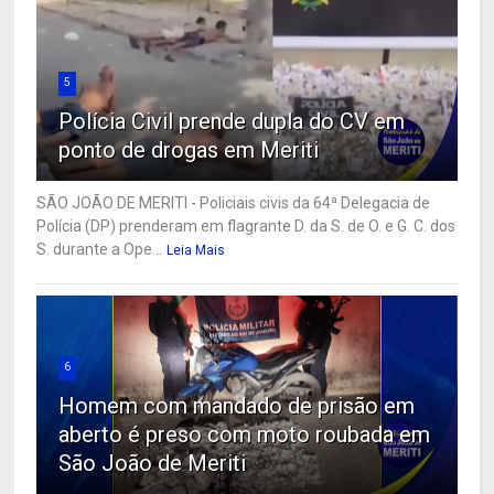
5
Polícia Civil prende dupla do CV em
ponto de drogas em Meriti
SÃO JOÃO DE MERITI - Policiais civis da 64ª Delegacia de
Polícia (DP) prenderam em flagrante D. da S. de O. e G. C. dos
S. durante a Ope...
Leia Mais
6
Homem com mandado de prisão em
aberto é preso com moto roubada em
São João de Meriti