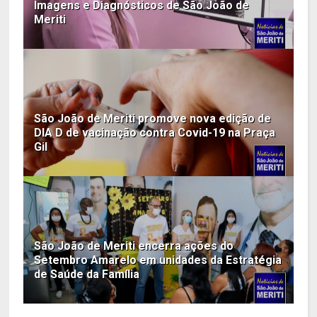
Imagens e Diagnósticos de São João de
Meriti
São João de Meriti promove nova edição de
DIA D de vacinação contra Covid-19 na Praça
Gil
São João de Meriti encerra ações do
Setembro Amarelo em unidades da Estratégia
de Saúde da Família