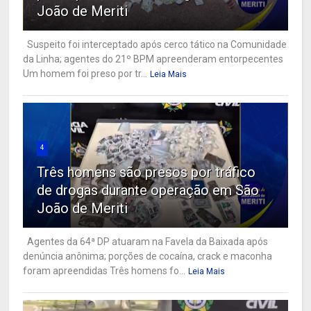
João de Meriti
Suspeito foi interceptado após cerco tático na Comunidade
da Linha; agentes do 21º BPM apreenderam entorpecentes
Um homem foi preso por tr...
Leia Mais
4
Três homens são presos por tráfico
de drogas durante operação em São
João de Meriti
Agentes da 64ª DP atuaram na Favela da Baixada após
denúncia anônima; porções de cocaína, crack e maconha
foram apreendidas Três homens fo...
Leia Mais