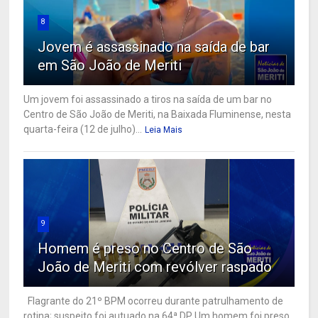
8
Jovem é assassinado na saída de bar
em São João de Meriti
Um jovem foi assassinado a tiros na saída de um bar no
Centro de São João de Meriti, na Baixada Fluminense, nesta
quarta-feira (12 de julho)...
Leia Mais
9
Homem é preso no Centro de São
João de Meriti com revólver raspado
Flagrante do 21º BPM ocorreu durante patrulhamento de
rotina; suspeito foi autuado na 64ª DP Um homem foi preso