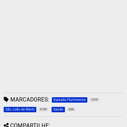
MARCADORES:
Baixada Fluminense
1619
São João de Meriti
Saúde
4169
366
COMPARTILHE: