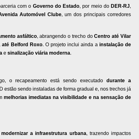
parceria com o
Governo do Estado
, por meio do
DER-RJ
,
 Avenida Automóvel Clube
, um dos principais corredores
mento asfáltico
, abrangendo o trecho do
Centro até Vilar
 até Belford Roxo
. O projeto inclui ainda a
instalação de
a
e
sinalização viária moderna
.
fego, o recapeamento está sendo executado
durante a
D estão sendo instaladas de forma gradual e, nos trechos já
am
melhorias imediatas na visibilidade e na sensação de
i
modernizar a infraestrutura urbana
, trazendo impactos