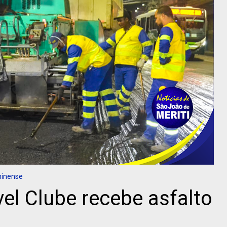
minense
l Clube recebe asfalto