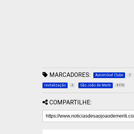
MARCADORES:
Automóvel Clube
1
revitalização
São João de Meriti
2
4170
COMPARTILHE: