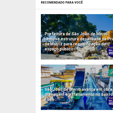
RECOMENDADO PARA VOCÊ
Prefeitura de São João de Meriti
remove estrutura desativada na Pr
da Matriz para requalificação do
espaço público
São João de Meriti avança em obra
drenagem e asfaltamento no bairro
Éden