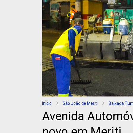
Início
São João de Meriti
Baixada Flu
Avenida Automóve
novo em Meriti