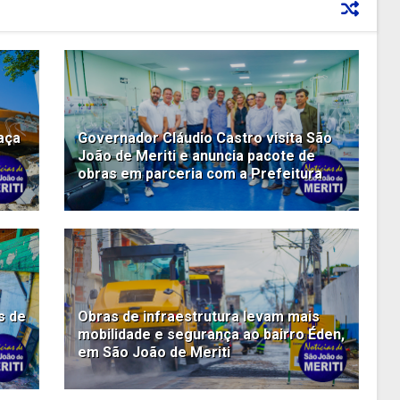
aça
Governador Cláudio Castro visita São
João de Meriti e anuncia pacote de
obras em parceria com a Prefeitura
s de
Obras de infraestrutura levam mais
mobilidade e segurança ao bairro Éden,
em São João de Meriti