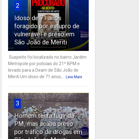
2
Idoso de 71 anos
foragido por estupro de
vulnerável é preso em
São João de Meriti
Suspeito foi localizado no bairro Jardim
Metrópole por policiais do 21º BPM e
levado para a Deam de São João de
Meriti Um idoso de 71 anos,...
Leia Mais
3
Homem tenta fugir da
PM, mas acaba preso
por tráfico de drogas em