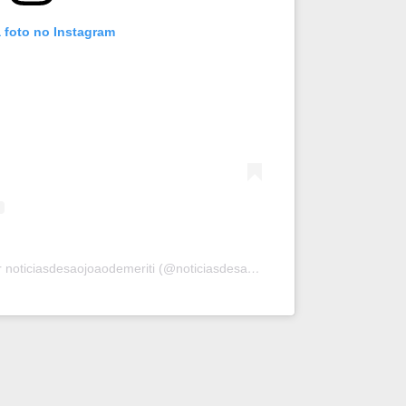
 foto no Instagram
Uma publicação compartilhada por noticiasdesaojoaodemeriti (@noticiasdesaojoaodemeriti)