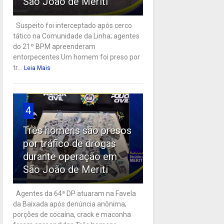
São João de Meriti
Suspeito foi interceptado após cerco
tático na Comunidade da Linha; agentes
do 21º BPM apreenderam
entorpecentes Um homem foi preso por
tr...
Leia Mais
4
Três homens são presos
por tráfico de drogas
durante operação em
São João de Meriti
Agentes da 64ª DP atuaram na Favela
da Baixada após denúncia anônima;
porções de cocaína, crack e maconha