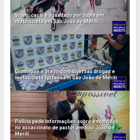
Vídeo: casal é assaltado por dupla em
motocicleta em São João de Meriti
Criminoso é preso com diversas drogas e
motocicleta furtada em São João de Meriti
Polícia pede informações sobre envolvidos
no assassinato de pastor em São João de
Meriti