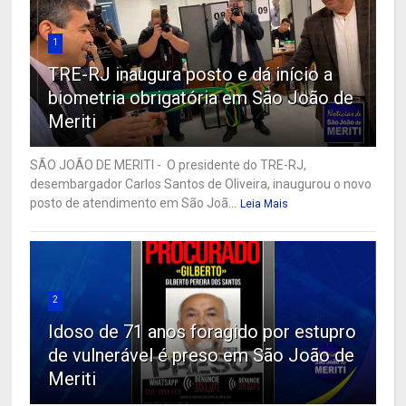
1
TRE-RJ inaugura posto e dá início a
biometria obrigatória em São João de
Meriti
SÃO JOÃO DE MERITI - O presidente do TRE-RJ,
desembargador Carlos Santos de Oliveira, inaugurou o novo
posto de atendimento em São Joã...
Leia Mais
2
Idoso de 71 anos foragido por estupro
de vulnerável é preso em São João de
Meriti