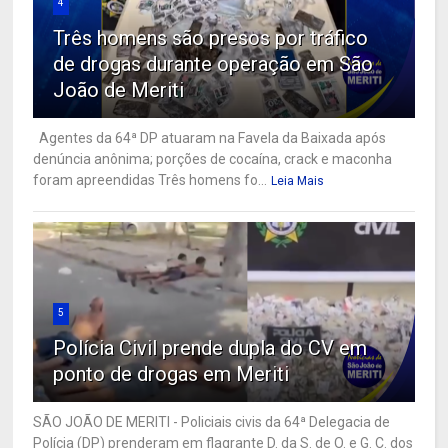
4
Três homens são presos por tráfico
de drogas durante operação em São
João de Meriti
Agentes da 64ª DP atuaram na Favela da Baixada após
denúncia anônima; porções de cocaína, crack e maconha
foram apreendidas Três homens fo...
Leia Mais
5
Polícia Civil prende dupla do CV em
ponto de drogas em Meriti
SÃO JOÃO DE MERITI - Policiais civis da 64ª Delegacia de
Polícia (DP) prenderam em flagrante D. da S. de O. e G. C. dos