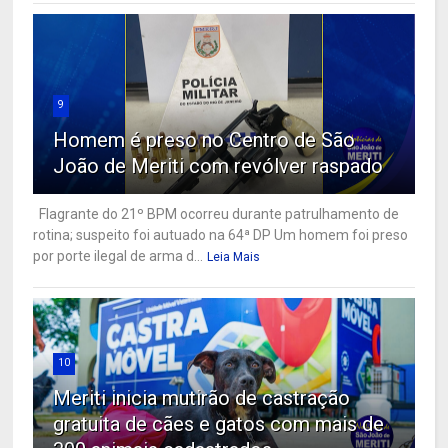
9
Homem é preso no Centro de São
João de Meriti com revólver raspado
Flagrante do 21º BPM ocorreu durante patrulhamento de
rotina; suspeito foi autuado na 64ª DP Um homem foi preso
por porte ilegal de arma d...
Leia Mais
10
Meriti inicia mutirão de castração
gratuita de cães e gatos com mais de