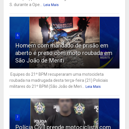
S. durante a Ope...
Leia Mais
6
Homem com mandado de prisão em
aberto é preso com moto roubada em
São João de Meriti
Equipes do 21º BPM recuperaram uma motocicleta
roubada na madrugada desta terça-feira (21) Policiais
militares do 21º BPM (São João de Meri...
Leia Mais
7
Polícia Civil prende motociclista com