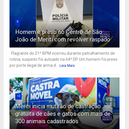
9
Homem é preso no Centro de São
João de Meriti com revólver raspado
Flagrante do 21º BPM ocorreu durante patrulhamento de
rotina; suspeito foi autuado na 64ª DP Um homem foi preso
por porte ilegal de arma d...
Leia Mais
10
Meriti inicia mutirão de castração
gratuita de cães e gatos com mais de
300 animais cadastrados