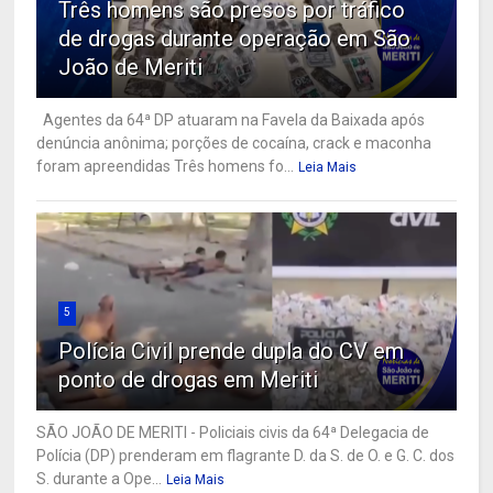
Três homens são presos por tráfico
de drogas durante operação em São
João de Meriti
Agentes da 64ª DP atuaram na Favela da Baixada após
denúncia anônima; porções de cocaína, crack e maconha
foram apreendidas Três homens fo...
Leia Mais
5
Polícia Civil prende dupla do CV em
ponto de drogas em Meriti
SÃO JOÃO DE MERITI - Policiais civis da 64ª Delegacia de
Polícia (DP) prenderam em flagrante D. da S. de O. e G. C. dos
S. durante a Ope...
Leia Mais