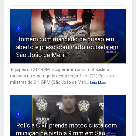
6
Homem com mandado de prisão em
aberto é preso com moto roubada em
São João de Meriti
Equipes do 21º BPM recuperaram uma motocicleta
roubada na madrugada desta terça-feira (21) Policiais
militares do 21º BPM (São João de Meri...
Leia Mais
7
Polícia Civil prende motociclista com
munição de pistola 9 mm em São