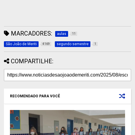
MARCADORES:
aulas
11
São João de Meriti
segundo semestre
4169
1
COMPARTILHE:
RECOMENDADO PARA VOCÊ