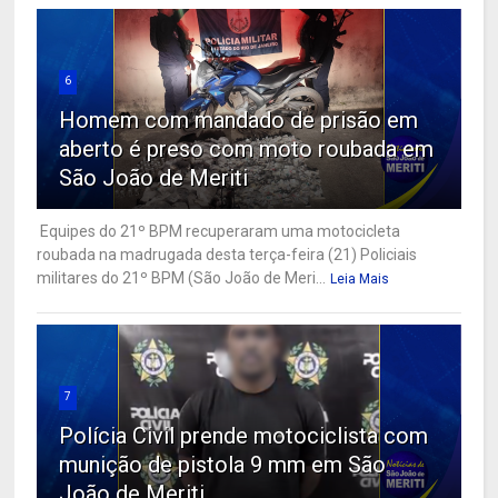
6
Homem com mandado de prisão em
aberto é preso com moto roubada em
São João de Meriti
Equipes do 21º BPM recuperaram uma motocicleta
roubada na madrugada desta terça-feira (21) Policiais
militares do 21º BPM (São João de Meri...
Leia Mais
7
Polícia Civil prende motociclista com
munição de pistola 9 mm em São
João de Meriti