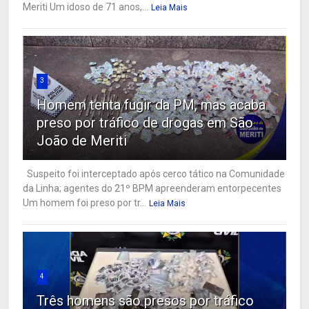
Meriti Um idoso de 71 anos,...
Leia Mais
3
Homem tenta fugir da PM, mas acaba
preso por tráfico de drogas em São
João de Meriti
Suspeito foi interceptado após cerco tático na Comunidade
da Linha; agentes do 21º BPM apreenderam entorpecentes
Um homem foi preso por tr...
Leia Mais
4
Três homens são presos por tráfico