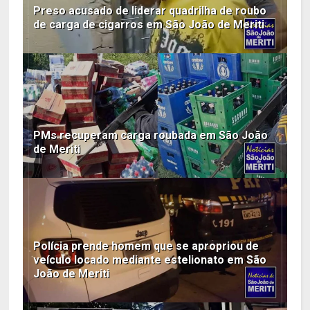
Preso acusado de liderar quadrilha de roubo
de carga de cigarros em São João de Meriti
PMs recuperam carga roubada em São João
de Meriti
Polícia prende homem que se apropriou de
veículo locado mediante estelionato em São
João de Meriti