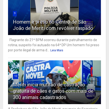
9
Homem é preso no Centro de São
João de Meriti com revólver raspado
Flagrante do 21º BPM ocorreu durante patrulhamento de
rotina; suspeito foi autuado na 64ª DP Um homem foi preso
por porte ilegal de arma d...
Leia Mais
10
Meriti inicia mutirão de castração
gratuita de cães e gatos com mais de
300 animais cadastrados