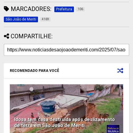
MARCADORES:
Prefeitura
106
São João de Meriti
4169
COMPARTILHE:
RECOMENDADO PARA VOCÊ
Idosa tem casa destruída após deslizamento
de terra em São João de Meriti