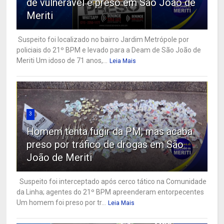
de vulnerável é preso em São João de
Meriti
Suspeito foi localizado no bairro Jardim Metrópole por
policiais do 21º BPM e levado para a Deam de São João de
Meriti Um idoso de 71 anos,...
Leia Mais
3
Homem tenta fugir da PM, mas acaba
preso por tráfico de drogas em São
João de Meriti
Suspeito foi interceptado após cerco tático na Comunidade
da Linha; agentes do 21º BPM apreenderam entorpecentes
Um homem foi preso por tr...
Leia Mais