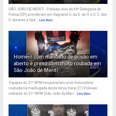
SÃO JOÃO DE MERITI - Policiais civis da 64ª Delegacia de
Polícia (DP) prenderam em flagrante D. da S. de O. e G. C. dos
S. durante a Ope...
Leia Mais
6
Homem com mandado de prisão em
aberto é preso com moto roubada em
São João de Meriti
Equipes do 21º BPM recuperaram uma motocicleta
roubada na madrugada desta terça-feira (21) Policiais
militares do 21º BPM (São João de Meri...
Leia Mais