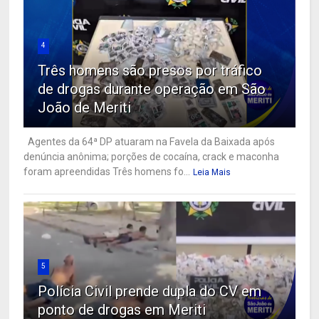
4
Três homens são presos por tráfico
de drogas durante operação em São
João de Meriti
Agentes da 64ª DP atuaram na Favela da Baixada após
denúncia anônima; porções de cocaína, crack e maconha
foram apreendidas Três homens fo...
Leia Mais
5
Polícia Civil prende dupla do CV em
ponto de drogas em Meriti