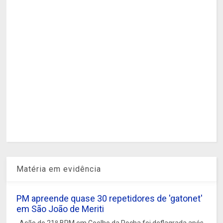
Matéria em evidência
PM apreende quase 30 repetidores de 'gatonet'
em São João de Meriti
Ação do 21º BPM em Coelho da Rocha foi deflagrada após