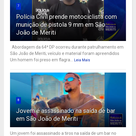
7
Polícia Civil prende motociclista com
munição de pistola 9 mm em São
João de Meriti
Abordagem da 64ª DP ocorreu durante patrulhamento em
São João de Meriti; veículo e material foram apreendidos
Um homem foi preso em flagra...
Leia Mais
8
Jovem é assassinado na saída de bar
em São João de Meriti
Um jovem foi assassinado a tiros na saída de um bar no