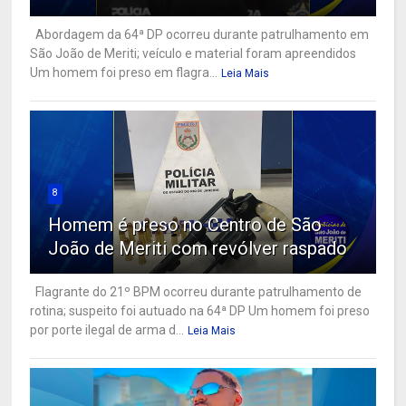
Abordagem da 64ª DP ocorreu durante patrulhamento em
São João de Meriti; veículo e material foram apreendidos
Um homem foi preso em flagra...
Leia Mais
8
Homem é preso no Centro de São
João de Meriti com revólver raspado
Flagrante do 21º BPM ocorreu durante patrulhamento de
rotina; suspeito foi autuado na 64ª DP Um homem foi preso
por porte ilegal de arma d...
Leia Mais