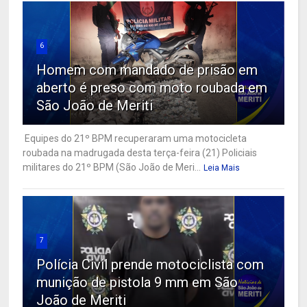
6
Homem com mandado de prisão em
aberto é preso com moto roubada em
São João de Meriti
Equipes do 21º BPM recuperaram uma motocicleta
roubada na madrugada desta terça-feira (21) Policiais
militares do 21º BPM (São João de Meri...
Leia Mais
7
Polícia Civil prende motociclista com
munição de pistola 9 mm em São
João de Meriti