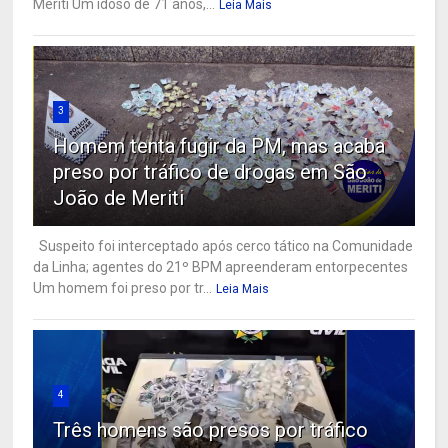
Meriti Um idoso de 71 anos,...
Leia Mais
3
Homem tenta fugir da PM, mas acaba
preso por tráfico de drogas em São
João de Meriti
Suspeito foi interceptado após cerco tático na Comunidade
da Linha; agentes do 21º BPM apreenderam entorpecentes
Um homem foi preso por tr...
Leia Mais
4
Três homens são presos por tráfico