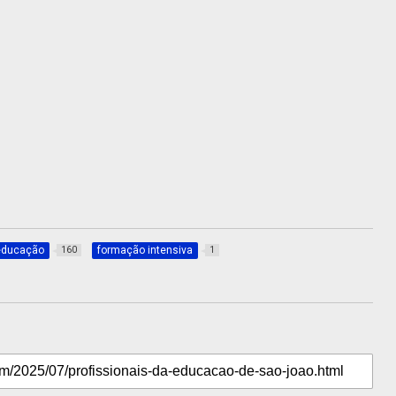
educação
formação intensiva
160
1