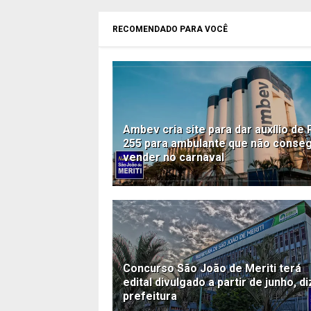
RECOMENDADO PARA VOCÊ
Ambev cria site para dar auxílio de 
255 para ambulante que não conseg
vender no carnaval
Concurso São João de Meriti terá
edital divulgado a partir de junho, di
prefeitura