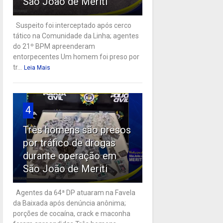
São João de Meriti
Suspeito foi interceptado após cerco
tático na Comunidade da Linha; agentes
do 21º BPM apreenderam
entorpecentes Um homem foi preso por
tr...
Leia Mais
4
Três homens são presos
por tráfico de drogas
durante operação em
São João de Meriti
Agentes da 64ª DP atuaram na Favela
da Baixada após denúncia anônima;
porções de cocaína, crack e maconha