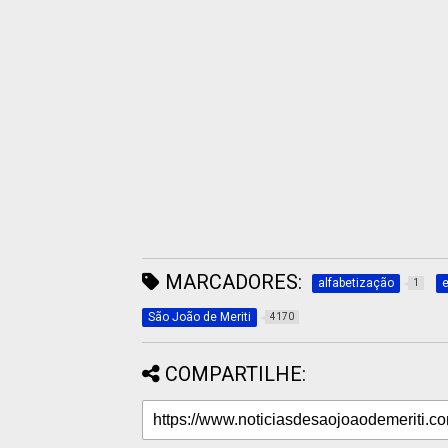
MARCADORES:
alfabetização
1
São João de Meriti
4170
COMPARTILHE: