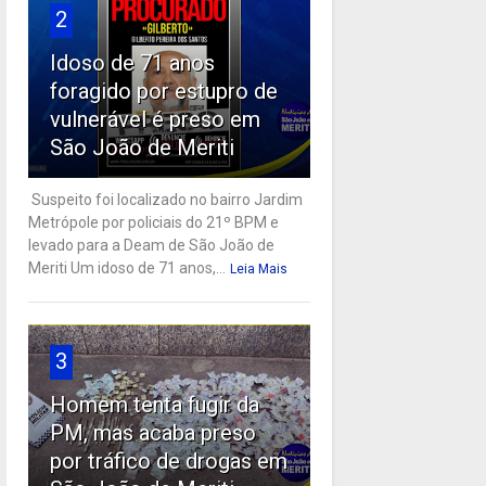
2
Idoso de 71 anos
foragido por estupro de
vulnerável é preso em
São João de Meriti
Suspeito foi localizado no bairro Jardim
Metrópole por policiais do 21º BPM e
levado para a Deam de São João de
Meriti Um idoso de 71 anos,...
Leia Mais
3
Homem tenta fugir da
PM, mas acaba preso
por tráfico de drogas em