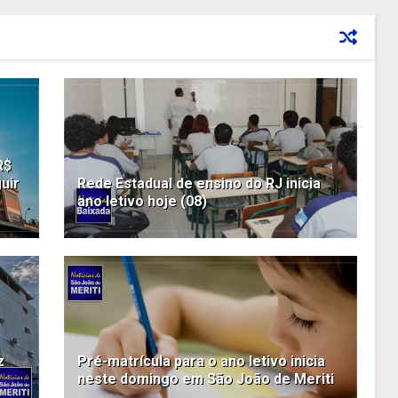
R$
uir
Rede Estadual de ensino do RJ inicia
ano letivo hoje (08)
z
Pré-matrícula para o ano letivo inicia
neste domingo em São João de Meriti