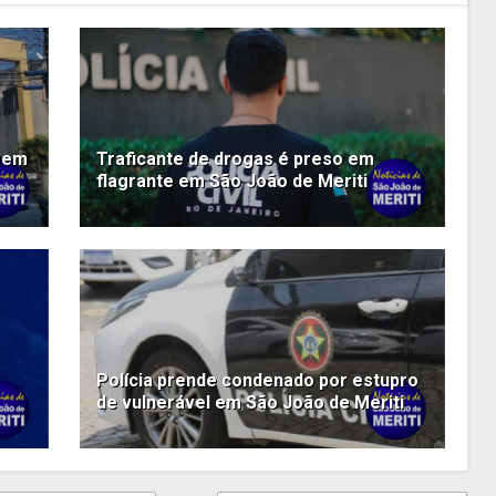
agem
Traficante de drogas é preso em
flagrante em São João de Meriti
Polícia prende condenado por estupro
de vulnerável em São João de Meriti