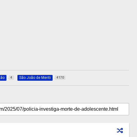
ção
São João de Meriti
4
4170