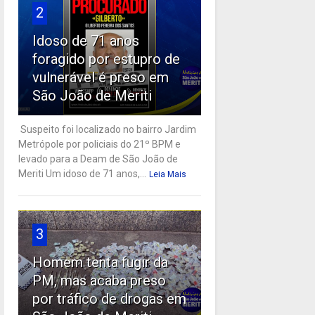
2
Idoso de 71 anos
foragido por estupro de
vulnerável é preso em
São João de Meriti
Suspeito foi localizado no bairro Jardim
Metrópole por policiais do 21º BPM e
levado para a Deam de São João de
Meriti Um idoso de 71 anos,...
Leia Mais
3
Homem tenta fugir da
PM, mas acaba preso
por tráfico de drogas em