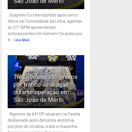
São João de Meriti
Suspeito foi interceptado após cerco
tático na Comunidade da Linha; agentes
do 21º BPM apreenderam
entorpecentes Um homem foi preso por
tr...
Leia Mais
4
Três homens são presos
por tráfico de drogas
durante operação em
São João de Meriti
Agentes da 64ª DP atuaram na Favela
da Baixada após denúncia anônima;
porções de cocaína, crack e maconha