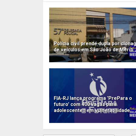
Polícia civil prende dupla por clon
de veículos em São João de Meriti
FIA-RJ lança programa 'PrePara o
futuro' com 400 vagas para
adolescentes em vulnerabilidade