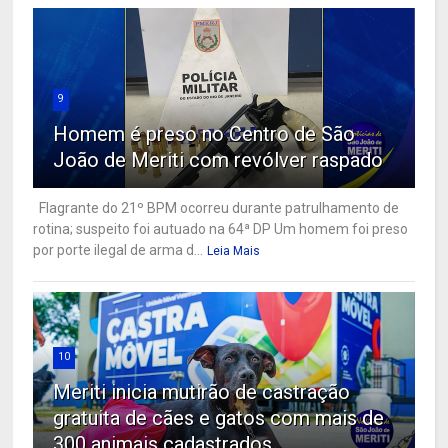
9
Homem é preso no Centro de São
João de Meriti com revólver raspado
Flagrante do 21º BPM ocorreu durante patrulhamento de
rotina; suspeito foi autuado na 64ª DP Um homem foi preso
por porte ilegal de arma d...
Leia Mais
10
Meriti inicia mutirão de castração
gratuita de cães e gatos com mais de
300 animais cadastrados