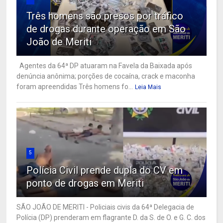
Três homens são presos por tráfico
de drogas durante operação em São
João de Meriti
Agentes da 64ª DP atuaram na Favela da Baixada após
denúncia anônima; porções de cocaína, crack e maconha
foram apreendidas Três homens fo...
Leia Mais
5
Polícia Civil prende dupla do CV em
ponto de drogas em Meriti
SÃO JOÃO DE MERITI - Policiais civis da 64ª Delegacia de
Polícia (DP) prenderam em flagrante D. da S. de O. e G. C. dos