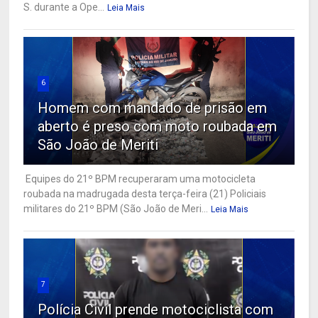
S. durante a Ope...
Leia Mais
6
Homem com mandado de prisão em
aberto é preso com moto roubada em
São João de Meriti
Equipes do 21º BPM recuperaram uma motocicleta
roubada na madrugada desta terça-feira (21) Policiais
militares do 21º BPM (São João de Meri...
Leia Mais
7
Polícia Civil prende motociclista com