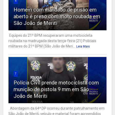
6
Homem com mandado de prisão em
aberto é preso com moto roubada em
São João de Meriti
Equipes do 21º BPM recuperaram uma motocicleta
roubada na madrugada desta terça-feira (21) Policiais
militares do 21º BPM (São João de Meri...
Leia Mais
7
Polícia Civil prende motociclista com
munição de pistola 9 mm em São
João de Meriti
Abordagem da 64ª DP ocorreu durante patrulhamento em
São João de Meriti; veículo e material foram apreendidos