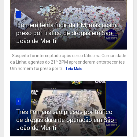
3
Homem tenta fugir da PM, mas acaba
preso por tráfico de drogas em São
João de Meriti
Suspeito foi interceptado após cerco tático na Comunidade
da Linha; agentes do 21º BPM apreenderam entorpecentes
Um homem foi preso por tr...
Leia Mais
4
Três homens são presos por tráfico
de drogas durante operação em São
João de Meriti