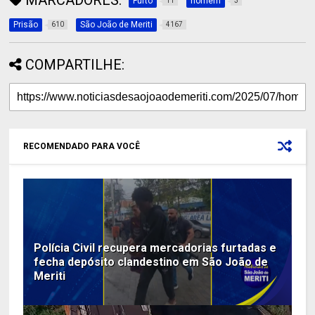
Furto
homem
11
3
Prisão
São João de Meriti
610
4167
COMPARTILHE:
RECOMENDADO PARA VOCÊ
Polícia Civil recupera mercadorias furtadas e
fecha depósito clandestino em São João de
Meriti