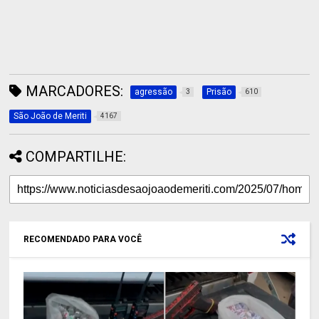
MARCADORES:
agressão
Prisão
3
610
São João de Meriti
4167
COMPARTILHE:
RECOMENDADO PARA VOCÊ