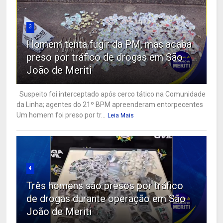
3
Homem tenta fugir da PM, mas acaba
preso por tráfico de drogas em São
João de Meriti
Suspeito foi interceptado após cerco tático na Comunidade
da Linha; agentes do 21º BPM apreenderam entorpecentes
Um homem foi preso por tr...
Leia Mais
4
Três homens são presos por tráfico
de drogas durante operação em São
João de Meriti