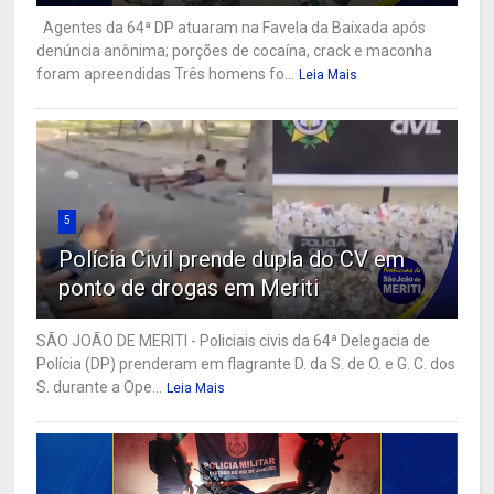
Agentes da 64ª DP atuaram na Favela da Baixada após
denúncia anônima; porções de cocaína, crack e maconha
foram apreendidas Três homens fo...
Leia Mais
5
Polícia Civil prende dupla do CV em
ponto de drogas em Meriti
SÃO JOÃO DE MERITI - Policiais civis da 64ª Delegacia de
Polícia (DP) prenderam em flagrante D. da S. de O. e G. C. dos
S. durante a Ope...
Leia Mais