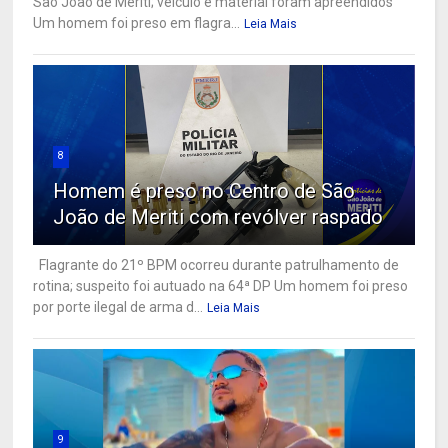
São João de Meriti; veículo e material foram apreendidos
Um homem foi preso em flagra...
Leia Mais
8
Homem é preso no Centro de São
João de Meriti com revólver raspado
Flagrante do 21º BPM ocorreu durante patrulhamento de
rotina; suspeito foi autuado na 64ª DP Um homem foi preso
por porte ilegal de arma d...
Leia Mais
9