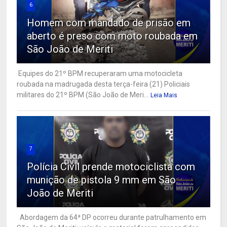
6
Homem com mandado de prisão em
aberto é preso com moto roubada em
São João de Meriti
Equipes do 21º BPM recuperaram uma motocicleta
roubada na madrugada desta terça-feira (21) Policiais
militares do 21º BPM (São João de Meri...
Leia Mais
7
Polícia Civil prende motociclista com
munição de pistola 9 mm em São
João de Meriti
Abordagem da 64ª DP ocorreu durante patrulhamento em