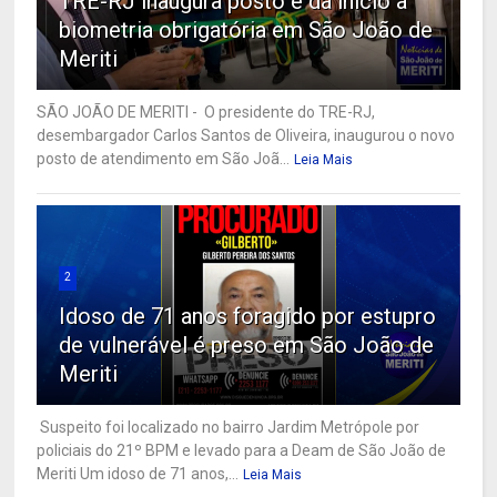
TRE-RJ inaugura posto e dá início a
biometria obrigatória em São João de
Meriti
SÃO JOÃO DE MERITI - O presidente do TRE-RJ,
desembargador Carlos Santos de Oliveira, inaugurou o novo
posto de atendimento em São Joã...
Leia Mais
2
Idoso de 71 anos foragido por estupro
de vulnerável é preso em São João de
Meriti
Suspeito foi localizado no bairro Jardim Metrópole por
policiais do 21º BPM e levado para a Deam de São João de
Meriti Um idoso de 71 anos,...
Leia Mais