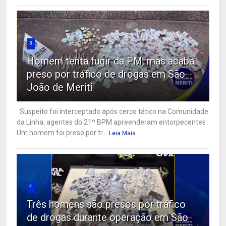
3
Homem tenta fugir da PM, mas acaba
preso por tráfico de drogas em São
João de Meriti
Suspeito foi interceptado após cerco tático na Comunidade
da Linha; agentes do 21º BPM apreenderam entorpecentes
Um homem foi preso por tr...
Leia Mais
4
Três homens são presos por tráfico
de drogas durante operação em São