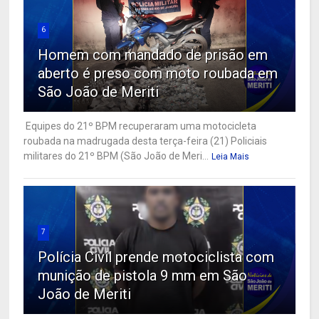
6
Homem com mandado de prisão em
aberto é preso com moto roubada em
São João de Meriti
Equipes do 21º BPM recuperaram uma motocicleta
roubada na madrugada desta terça-feira (21) Policiais
militares do 21º BPM (São João de Meri...
Leia Mais
7
Polícia Civil prende motociclista com
munição de pistola 9 mm em São
João de Meriti