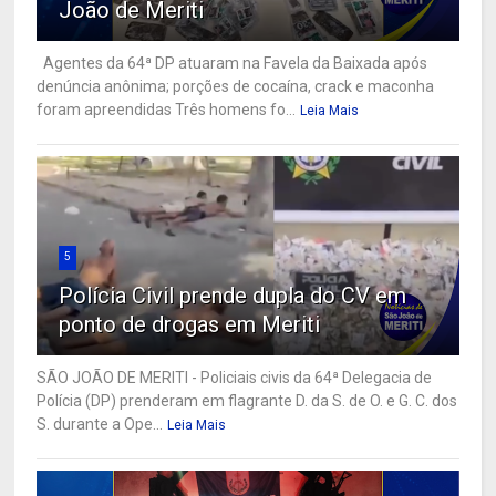
João de Meriti
Agentes da 64ª DP atuaram na Favela da Baixada após
denúncia anônima; porções de cocaína, crack e maconha
foram apreendidas Três homens fo...
Leia Mais
5
Polícia Civil prende dupla do CV em
ponto de drogas em Meriti
SÃO JOÃO DE MERITI - Policiais civis da 64ª Delegacia de
Polícia (DP) prenderam em flagrante D. da S. de O. e G. C. dos
S. durante a Ope...
Leia Mais