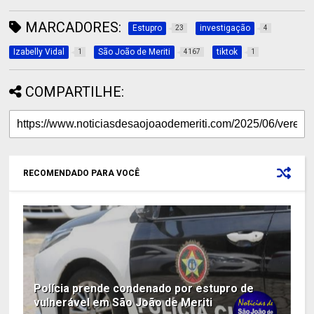
MARCADORES:
Estupro
investigação
23
4
Izabelly Vidal
São João de Meriti
tiktok
1
4167
1
COMPARTILHE:
RECOMENDADO PARA VOCÊ
Polícia prende condenado por estupro de
vulnerável em São João de Meriti