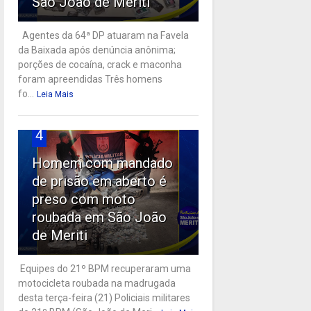
São João de Meriti
Agentes da 64ª DP atuaram na Favela
da Baixada após denúncia anônima;
porções de cocaína, crack e maconha
foram apreendidas Três homens
fo...
Leia Mais
4
Homem com mandado
de prisão em aberto é
preso com moto
roubada em São João
de Meriti
Equipes do 21º BPM recuperaram uma
motocicleta roubada na madrugada
desta terça-feira (21) Policiais militares