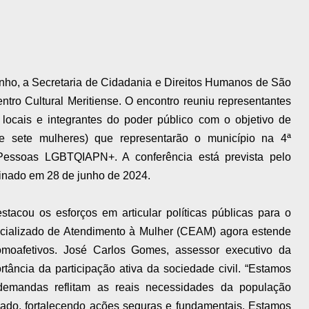
unho, a Secretaria de Cidadania e Direitos Humanos de São
ntro Cultural Meritiense. O encontro reuniu representantes
cais e integrantes do poder público com o objetivo de
e sete mulheres) que representarão o município na 4ª
 Pessoas LGBTQIAPN+. A conferência está prevista pelo
sinado em 28 de junho de 2024.
stacou os esforços em articular políticas públicas para o
cializado de Atendimento à Mulher (CEAM) agora estende
omoafetivos. José Carlos Gomes, assessor executivo da
rtância da participação ativa da sociedade civil. “Estamos
demandas reflitam as reais necessidades da população
ado, fortalecendo ações seguras e fundamentais. Estamos