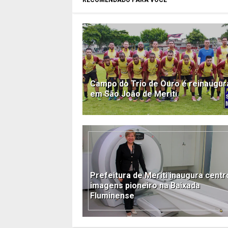
RECOMENDADO PARA VOCÊ
Campo do Trio de Ouro é reinaugu
em São João de Meriti
Prefeitura de Meriti inaugura centr
imagens pioneiro na Baixada
Fluminense