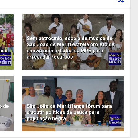
Sem patrocínio, escola de música de
São João de Meriti estreia projeto de
rado
shows com artistas da MPB para
arrecadar recursos
o de
São João de Meriti lança fórum para
discutir políticas de saúde para
população negra