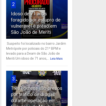
2
Idoso de 71 anos
foragido por estupro de
vulnerável é preso em
São João de Meriti
Suspeito foi localizado no bairro Jardim
Metrópole por policiais do 21º BPM e
levado para a Deam de São João de
Meriti Um idoso de 71 anos,...
Leia Mais
3
Três homens são presos
por tráfico de drogas
durante operação em