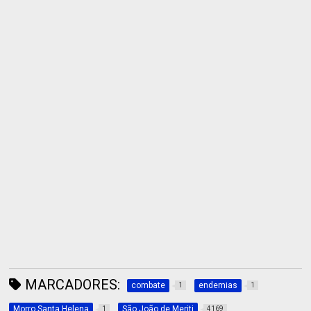
MARCADORES:
combate
endemias
1
1
Morro Santa Helena
São João de Meriti
1
4169