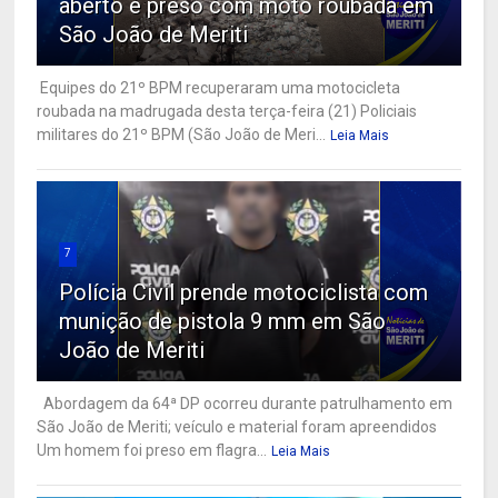
aberto é preso com moto roubada em
São João de Meriti
Equipes do 21º BPM recuperaram uma motocicleta
roubada na madrugada desta terça-feira (21) Policiais
militares do 21º BPM (São João de Meri...
Leia Mais
7
Polícia Civil prende motociclista com
munição de pistola 9 mm em São
João de Meriti
Abordagem da 64ª DP ocorreu durante patrulhamento em
São João de Meriti; veículo e material foram apreendidos
Um homem foi preso em flagra...
Leia Mais