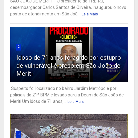
SÃO JOÃO DE MERITI - O presidente do TRE-RJ,
desembargador Carlos Santos de Oliveira, inaugurou o novo
posto de atendimento em São Joã...
Leia Mais
2
Idoso de 71 anos foragido por estupro
de vulnerável é preso em São João de
Meriti
Suspeito foi localizado no bairro Jardim Metrópole por
policiais do 21º BPM e levado para a Deam de São João de
Meriti Um idoso de 71 anos,...
Leia Mais
3