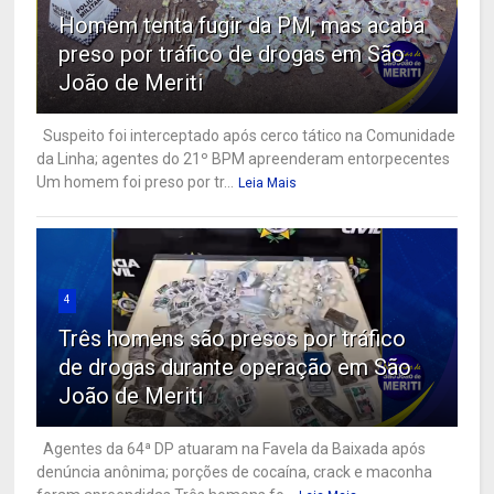
Homem tenta fugir da PM, mas acaba
preso por tráfico de drogas em São
João de Meriti
Suspeito foi interceptado após cerco tático na Comunidade
da Linha; agentes do 21º BPM apreenderam entorpecentes
Um homem foi preso por tr...
Leia Mais
4
Três homens são presos por tráfico
de drogas durante operação em São
João de Meriti
Agentes da 64ª DP atuaram na Favela da Baixada após
denúncia anônima; porções de cocaína, crack e maconha