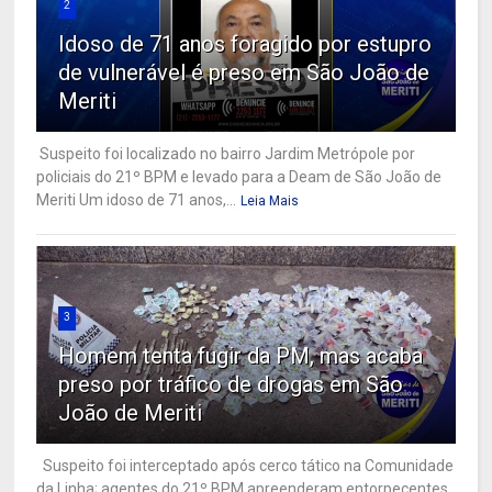
2
Idoso de 71 anos foragido por estupro
de vulnerável é preso em São João de
Meriti
Suspeito foi localizado no bairro Jardim Metrópole por
policiais do 21º BPM e levado para a Deam de São João de
Meriti Um idoso de 71 anos,...
Leia Mais
3
Homem tenta fugir da PM, mas acaba
preso por tráfico de drogas em São
João de Meriti
Suspeito foi interceptado após cerco tático na Comunidade
da Linha; agentes do 21º BPM apreenderam entorpecentes