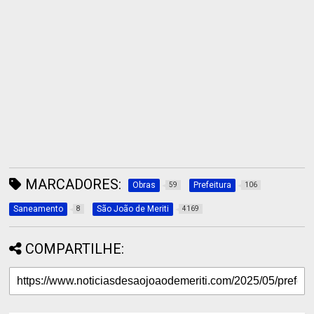
MARCADORES:
Obras
Prefeitura
59
106
Saneamento
São João de Meriti
8
4169
COMPARTILHE: