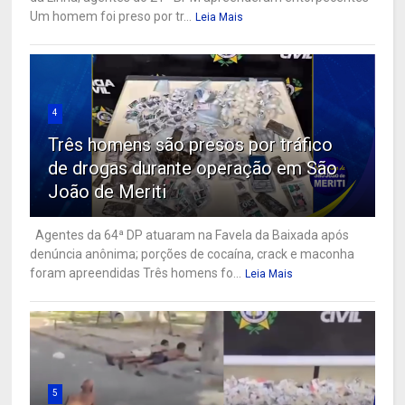
Um homem foi preso por tr...
Leia Mais
4
Três homens são presos por tráfico
de drogas durante operação em São
João de Meriti
Agentes da 64ª DP atuaram na Favela da Baixada após
denúncia anônima; porções de cocaína, crack e maconha
foram apreendidas Três homens fo...
Leia Mais
5