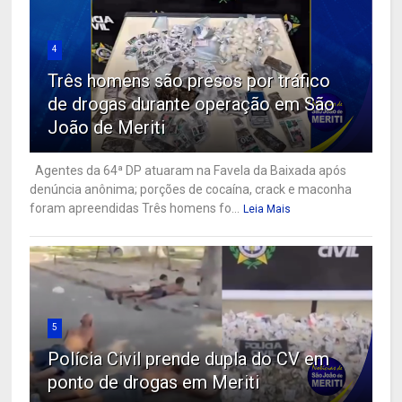
4
Três homens são presos por tráfico
de drogas durante operação em São
João de Meriti
Agentes da 64ª DP atuaram na Favela da Baixada após
denúncia anônima; porções de cocaína, crack e maconha
foram apreendidas Três homens fo...
Leia Mais
5
Polícia Civil prende dupla do CV em
ponto de drogas em Meriti