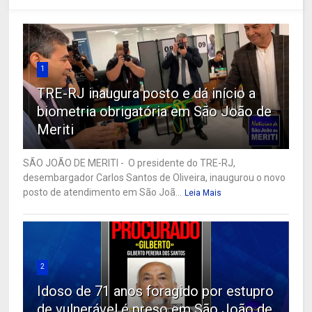
1
TRE-RJ inaugura posto e dá início a
biometria obrigatória em São João de
Meriti
SÃO JOÃO DE MERITI - O presidente do TRE-RJ,
desembargador Carlos Santos de Oliveira, inaugurou o novo
posto de atendimento em São Joã...
Leia Mais
2
Idoso de 71 anos foragido por estupro
de vulnerável é preso em São João de