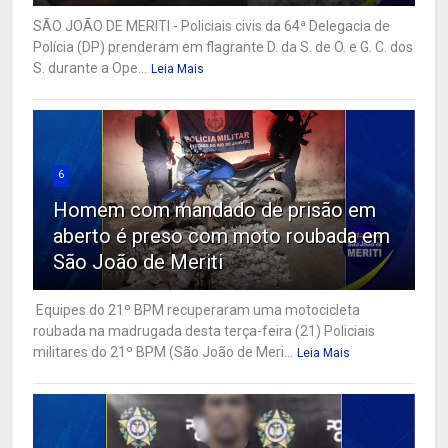
SÃO JOÃO DE MERITI - Policiais civis da 64ª Delegacia de
Polícia (DP) prenderam em flagrante D. da S. de O. e G. C. dos
S. durante a Ope...
Leia Mais
6
Homem com mandado de prisão em
aberto é preso com moto roubada em
São João de Meriti
Equipes do 21º BPM recuperaram uma motocicleta
roubada na madrugada desta terça-feira (21) Policiais
militares do 21º BPM (São João de Meri...
Leia Mais