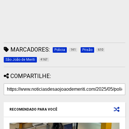
MARCADORES:
Policia
Prisão
141
610
São João de Meriti
4167
COMPARTILHE:
RECOMENDADO PARA VOCÊ