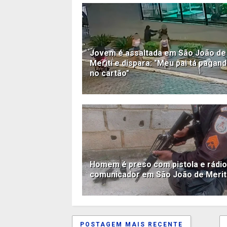
Jovem é assaltada em São João de
Meriti e dispara: "Meu pai tá pagan
no cartão"
Homem é preso com pistola e rádio
comunicador em São João de Merit
POSTAGEM MAIS RECENTE