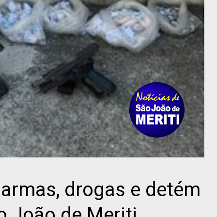
 armas, drogas e detém
 João de Meriti