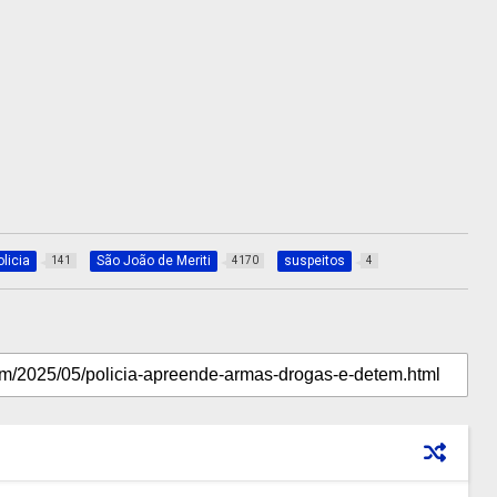
olicia
São João de Meriti
suspeitos
141
4170
4