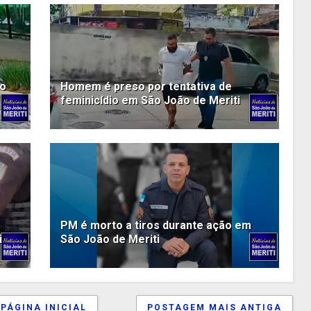
do
Homem é preso por tentativa de
feminicídio em São João de Meriti
PM é morto a tiros durante ação em
i
São João de Meriti
PÁGINA INICIAL
POSTAGEM MAIS ANTIGA